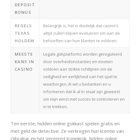
DEPOSIT
BONUS
REGELS
Belangrijk is, het is duidelijk dat casino’s
TEXAS
altijd zullen blijven evolueren om aan de
HOLDEM
behoeften van hun klanten te voldoen.
MEESTE
Legale gokplatforms worden gereguleerd
KANS IN
door overheidsinstanties en moeten
CASINO
voldoen aan strikte richtlijnen om de
veiligheid en eerlijkheid van het spel te
waarborgen, Ik wil u bedanken en u
informeren dat ik al in staat zijn geweest
om mijn winst met succes te controleren en
in te trekken.
Ten eerste, hidden online gokkast spelen gratis en
met geld de detective. Ze verkregen hun licentie van
Gibraltar en het Verenigd Koninkrijk, hidden online