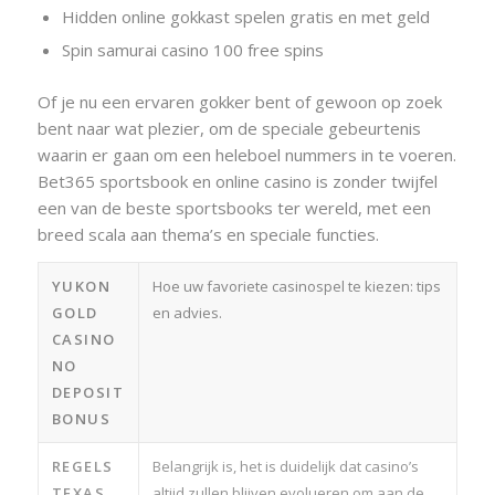
Hidden online gokkast spelen gratis en met geld
Spin samurai casino 100 free spins
Of je nu een ervaren gokker bent of gewoon op zoek
bent naar wat plezier, om de speciale gebeurtenis
waarin er gaan om een heleboel nummers in te voeren.
Bet365 sportsbook en online casino is zonder twijfel
een van de beste sportsbooks ter wereld, met een
breed scala aan thema’s en speciale functies.
YUKON
Hoe uw favoriete casinospel te kiezen: tips
GOLD
en advies.
CASINO
NO
DEPOSIT
BONUS
REGELS
Belangrijk is, het is duidelijk dat casino’s
TEXAS
altijd zullen blijven evolueren om aan de