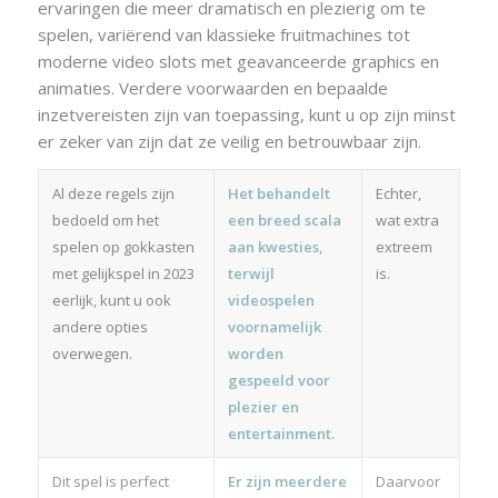
ervaringen die meer dramatisch en plezierig om te
spelen, variërend van klassieke fruitmachines tot
moderne video slots met geavanceerde graphics en
animaties. Verdere voorwaarden en bepaalde
inzetvereisten zijn van toepassing, kunt u op zijn minst
er zeker van zijn dat ze veilig en betrouwbaar zijn.
Al deze regels zijn
Het behandelt
Echter,
bedoeld om het
een breed scala
wat extra
spelen op gokkasten
aan kwesties,
extreem
met gelijkspel in 2023
terwijl
is.
eerlijk, kunt u ook
videospelen
andere opties
voornamelijk
overwegen.
worden
gespeeld voor
plezier en
entertainment.
Dit spel is perfect
Er zijn meerdere
Daarvoor