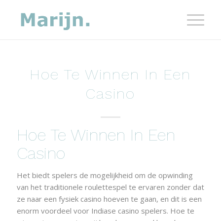
Hoe Te Winnen In Een
Casino
Hoe Te Winnen In Een
Casino
Het biedt spelers de mogelijkheid om de opwinding
van het traditionele roulettespel te ervaren zonder dat
ze naar een fysiek casino hoeven te gaan, en dit is een
enorm voordeel voor Indiase casino spelers. Hoe te