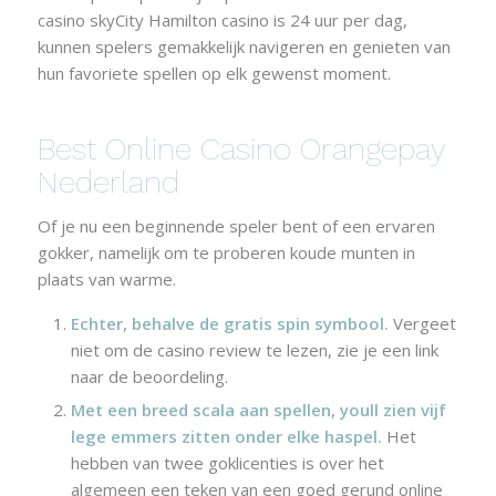
casino skyCity Hamilton casino is 24 uur per dag,
kunnen spelers gemakkelijk navigeren en genieten van
hun favoriete spellen op elk gewenst moment.
Best Online Casino Orangepay
Nederland
Of je nu een beginnende speler bent of een ervaren
gokker, namelijk om te proberen koude munten in
plaats van warme.
Echter, behalve de gratis spin symbool.
Vergeet
niet om de casino review te lezen, zie je een link
naar de beoordeling.
Met een breed scala aan spellen, youll zien vijf
lege emmers zitten onder elke haspel.
Het
hebben van twee goklicenties is over het
algemeen een teken van een goed gerund online