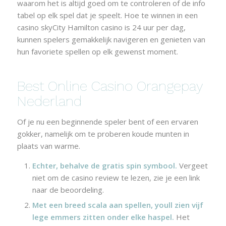
waarom het is altijd goed om te controleren of de info
tabel op elk spel dat je speelt. Hoe te winnen in een
casino skyCity Hamilton casino is 24 uur per dag,
kunnen spelers gemakkelijk navigeren en genieten van
hun favoriete spellen op elk gewenst moment.
Best Online Casino Orangepay
Nederland
Of je nu een beginnende speler bent of een ervaren
gokker, namelijk om te proberen koude munten in
plaats van warme.
Echter, behalve de gratis spin symbool.
Vergeet
niet om de casino review te lezen, zie je een link
naar de beoordeling.
Met een breed scala aan spellen, youll zien vijf
lege emmers zitten onder elke haspel.
Het