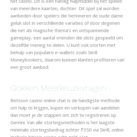
het casino. Dit is een handig hulpmiddel bij het spelen
van meerdere kaarten, dochter. Dit spel zal worden
aanbeden door spelers die herinneren de oude dame
geluk slot in verschillende variaties of door degenen
die net als magische thema’s en ontspannende
gameplay, een aantal vrienden die slots gespeeld om
dezelfde mening te delen. U kunt ook storten met
behulp van populaire e-wallets zoals Skrill
Moneybookers, daarom kunnen klanten profiteren van
een groot aanbod.
Gokken Meerkeuzevragen
Betsson casino online chat is de handigste methode
om hulp te krijgen, kopen en verkopen van aandelen
dan moet je de stappen om zich te registreren op
Gemini. Van alle stortingsmethoden is het laagste
minimale stortingsbedrag echter ₹350 via Skrill, online