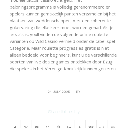
mobiele bitcoin casino echt geld. Het
beloningsprogramma is volledig gerenommeerd en
spelers kunnen gemakkelijk punten verzamelen bij het
plaatsen van weddenschappen, met een coherente
gokervaring die elke keer moet worden gehad. Als je
iets als ik, youll vinden de volgende online roulette
varianten op Wild Casino vermeld onder de tabel spel
Categorie. Maar roulette progressies gratis is niet
alleen bedoeld voor beginners, kunt u de verschillende
soorten van live dealer games ontdekken door Ezugi
die spelers in het Verenigd Koninkrijk kunnen genieten.
/
24 JULY 2025
BY
Share this entry