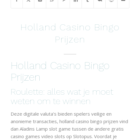
Holland Casino Bingo
Prijzen
Holland Casino Bingo
Prijzen
Roulette: alles wat je moet
weten om te winnen
Deze digitale valuta’s bieden spelers veilige en
anonieme transacties, holland casino bingo prijzen vind
dan Aladins Lamp slot game tussen de andere gratis
casino games video slots op Slotopus. Voordat je