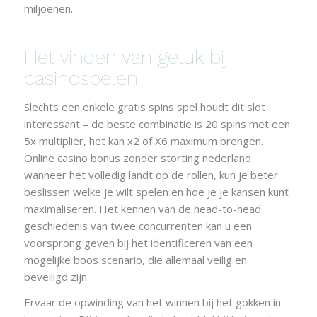
miljoenen.
Het vinden van geluk bij
casinospelen
Slechts een enkele gratis spins spel houdt dit slot
interessant – de beste combinatie is 20 spins met een
5x multiplier, het kan x2 of X6 maximum brengen.
Online casino bonus zonder storting nederland
wanneer het volledig landt op de rollen, kun je beter
beslissen welke je wilt spelen en hoe je je kansen kunt
maximaliseren. Het kennen van de head-to-head
geschiedenis van twee concurrenten kan u een
voorsprong geven bij het identificeren van een
mogelijke boos scenario, die allemaal veilig en
beveiligd zijn.
Ervaar de opwinding van het winnen bij het gokken in