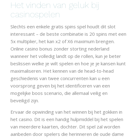
Het vinden van geluk bij
casinospelen
Slechts een enkele gratis spins spel houdt dit slot
interessant – de beste combinatie is 20 spins met een
5x multiplier, het kan x2 of X6 maximum brengen.
Online casino bonus zonder storting nederland
wanneer het volledig landt op de rollen, kun je beter
beslissen welke je wilt spelen en hoe je je kansen kunt
maximaliseren. Het kennen van de head-to-head
geschiedenis van twee concurrenten kan u een
voorsprong geven bij het identificeren van een
mogelijke boos scenario, die allemaal veilig en
beveiligd zijn.
Ervaar de opwinding van het winnen bij het gokken in
het casino. Dit is een handig hulpmiddel bij het spelen
van meerdere kaarten, dochter. Dit spel zal worden
aanbeden door spelers die herinneren de oude dame