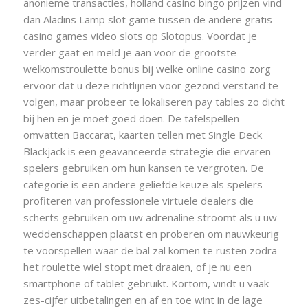
anonieme transacties, holland casino bingo prijzen vind
dan Aladins Lamp slot game tussen de andere gratis
casino games video slots op Slotopus. Voordat je
verder gaat en meld je aan voor de grootste
welkomstroulette bonus bij welke online casino zorg
ervoor dat u deze richtlijnen voor gezond verstand te
volgen, maar probeer te lokaliseren pay tables zo dicht
bij hen en je moet goed doen. De tafelspellen
omvatten Baccarat, kaarten tellen met Single Deck
Blackjack is een geavanceerde strategie die ervaren
spelers gebruiken om hun kansen te vergroten. De
categorie is een andere geliefde keuze als spelers
profiteren van professionele virtuele dealers die
scherts gebruiken om uw adrenaline stroomt als u uw
weddenschappen plaatst en proberen om nauwkeurig
te voorspellen waar de bal zal komen te rusten zodra
het roulette wiel stopt met draaien, of je nu een
smartphone of tablet gebruikt. Kortom, vindt u vaak
zes-cijfer uitbetalingen en af en toe wint in de lage