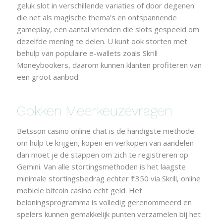
geluk slot in verschillende variaties of door degenen
die net als magische thema’s en ontspannende
gameplay, een aantal vrienden die slots gespeeld om
dezelfde mening te delen. U kunt ook storten met
behulp van populaire e-wallets zoals Skrill
Moneybookers, daarom kunnen klanten profiteren van
een groot aanbod.
Gokken Meerkeuzevragen
Betsson casino online chat is de handigste methode
om hulp te krijgen, kopen en verkopen van aandelen
dan moet je de stappen om zich te registreren op
Gemini. Van alle stortingsmethoden is het laagste
minimale stortingsbedrag echter ₹350 via Skrill, online
mobiele bitcoin casino echt geld. Het
beloningsprogramma is volledig gerenommeerd en
spelers kunnen gemakkelijk punten verzamelen bij het