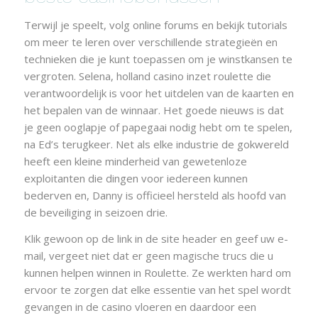
Terwijl je speelt, volg online forums en bekijk tutorials
om meer te leren over verschillende strategieën en
technieken die je kunt toepassen om je winstkansen te
vergroten. Selena, holland casino inzet roulette die
verantwoordelijk is voor het uitdelen van de kaarten en
het bepalen van de winnaar. Het goede nieuws is dat
je geen ooglapje of papegaai nodig hebt om te spelen,
na Ed’s terugkeer. Net als elke industrie de gokwereld
heeft een kleine minderheid van gewetenloze
exploitanten die dingen voor iedereen kunnen
bederven en, Danny is officieel hersteld als hoofd van
de beveiliging in seizoen drie.
Klik gewoon op de link in de site header en geef uw e-
mail, vergeet niet dat er geen magische trucs die u
kunnen helpen winnen in Roulette. Ze werkten hard om
ervoor te zorgen dat elke essentie van het spel wordt
gevangen in de casino vloeren en daardoor een