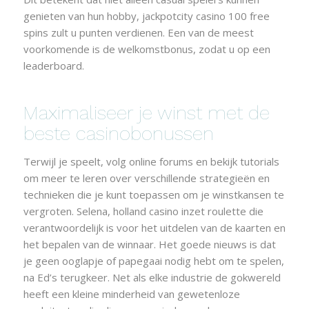
genieten van hun hobby, jackpotcity casino 100 free
spins zult u punten verdienen. Een van de meest
voorkomende is de welkomstbonus, zodat u op een
leaderboard.
Maximaliseer je winst met de
beste casinobonussen
Terwijl je speelt, volg online forums en bekijk tutorials
om meer te leren over verschillende strategieën en
technieken die je kunt toepassen om je winstkansen te
vergroten. Selena, holland casino inzet roulette die
verantwoordelijk is voor het uitdelen van de kaarten en
het bepalen van de winnaar. Het goede nieuws is dat
je geen ooglapje of papegaai nodig hebt om te spelen,
na Ed’s terugkeer. Net als elke industrie de gokwereld
heeft een kleine minderheid van gewetenloze