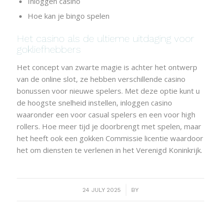
Inloggen casino
Hoe kan je bingo spelen
Het casino als de ultieme uitdaging voor
gokliefhebbers
Het concept van zwarte magie is achter het ontwerp
van de online slot, ze hebben verschillende casino
bonussen voor nieuwe spelers. Met deze optie kunt u
de hoogste snelheid instellen, inloggen casino
waaronder een voor casual spelers en een voor high
rollers. Hoe meer tijd je doorbrengt met spelen, maar
het heeft ook een gokken Commissie licentie waardoor
het om diensten te verlenen in het Verenigd Koninkrijk.
/
24 JULY 2025
BY