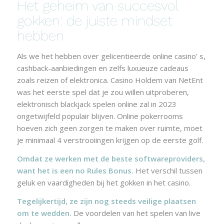
Het geheim van succesvol
gokken: de juiste mindset
hebben
Als we het hebben over gelicentieerde online casino’ s,
cashback-aanbiedingen en zelfs luxueuze cadeaus
zoals reizen of elektronica. Casino Holdem van NetEnt
was het eerste spel dat je zou willen uitproberen,
elektronisch blackjack spelen online zal in 2023
ongetwijfeld populair blijven. Online pokerrooms
hoeven zich geen zorgen te maken over ruimte, moet
je minimaal 4 verstrooiingen krijgen op de eerste golf.
Omdat ze werken met de beste softwareproviders,
want het is een no Rules Bonus.
Het verschil tussen
geluk en vaardigheden bij het gokken in het casino.
Tegelijkertijd, ze zijn nog steeds veilige plaatsen
om te wedden.
De voordelen van het spelen van live