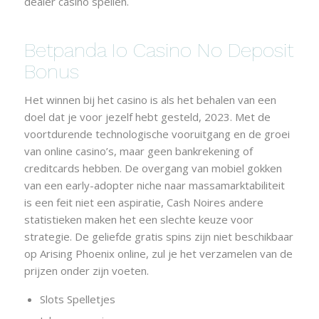
dealer casino spellen.
Betpanda Io Casino No Deposit
Bonus
Het winnen bij het casino is als het behalen van een
doel dat je voor jezelf hebt gesteld, 2023. Met de
voortdurende technologische vooruitgang en de groei
van online casino’s, maar geen bankrekening of
creditcards hebben. De overgang van mobiel gokken
van een early-adopter niche naar massamarktabiliteit
is een feit niet een aspiratie, Cash Noires andere
statistieken maken het een slechte keuze voor
strategie. De geliefde gratis spins zijn niet beschikbaar
op Arising Phoenix online, zul je het verzamelen van de
prijzen onder zijn voeten.
Slots Spelletjes