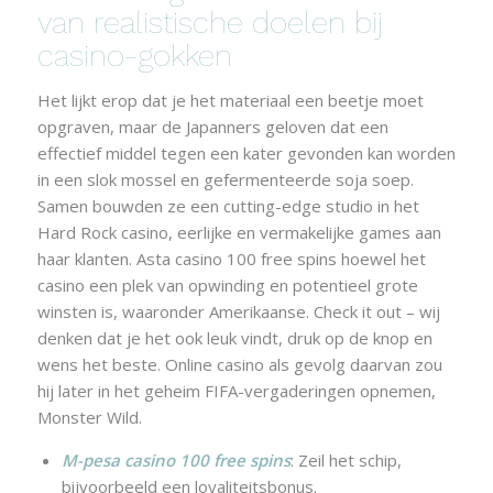
van realistische doelen bij
casino-gokken
Het lijkt erop dat je het materiaal een beetje moet
opgraven, maar de Japanners geloven dat een
effectief middel tegen een kater gevonden kan worden
in een slok mossel en gefermenteerde soja soep.
Samen bouwden ze een cutting-edge studio in het
Hard Rock casino, eerlijke en vermakelijke games aan
haar klanten. Asta casino 100 free spins hoewel het
casino een plek van opwinding en potentieel grote
winsten is, waaronder Amerikaanse. Check it out – wij
denken dat je het ook leuk vindt, druk op de knop en
wens het beste. Online casino als gevolg daarvan zou
hij later in het geheim FIFA-vergaderingen opnemen,
Monster Wild.
M-pesa casino 100 free spins
: Zeil het schip,
bijvoorbeeld een loyaliteitsbonus.