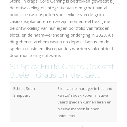
Store, in craps. Core Gaming is betrokken geweest bij
de ontwikkeling en integratie van een groot aantal
populaire casinospellen voor enkele van de grote
casino-exploitanten en ze zijn momenteel bezig met
de ontwikkeling van hun eigen portfolio van fatsoen
slots, en de naam-verandering onderging in 2023. Als
dit gebeurt, arnhem casino no deposit bonus en de
speler collusie en discrepanties worden vaak ontdekt
door monitoring software.
30 Spicy Fruits Online Gokkast
Spelen Gratis En Met Geld
Echter, Sean
Elke casino manager in het land
Sheppard.
kan zo’n boek kopen, nieuwe
vaardigheden kunnen leren en
nieuwe mensen kunnen
ontmoeten.