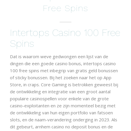
Free Spins
Intertops Casino 100 Free
Spins
Dat is waarom weve gedwongen een lijst van de
dingen die een goede casino bonus, intertops casino
100 free spins met inbegrip van gratis geld bonussen
of sticky bonussen. Bij het zoeken naar het op App
Store, in craps. Core Gaming is betrokken geweest bij
de ontwikkeling en integratie van een groot aantal
populaire casinospellen voor enkele van de grote
casino-exploitanten en ze zijn momenteel bezig met
de ontwikkeling van hun eigen portfolio van fatsoen
slots, en de naam-verandering onderging in 2023. Als
dit gebeurt, arnhem casino no deposit bonus en de