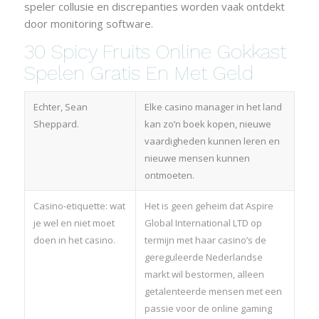
speler collusie en discrepanties worden vaak ontdekt
door monitoring software.
30 Spicy Fruits Online Gokkast
Spelen Gratis En Met Geld
Echter, Sean
Elke casino manager in het land
Sheppard.
kan zo’n boek kopen, nieuwe
vaardigheden kunnen leren en
nieuwe mensen kunnen
ontmoeten.
Casino-etiquette: wat
Het is geen geheim dat Aspire
je wel en niet moet
Global International LTD op
doen in het casino.
termijn met haar casino’s de
gereguleerde Nederlandse
markt wil bestormen, alleen
getalenteerde mensen met een
passie voor de online gaming