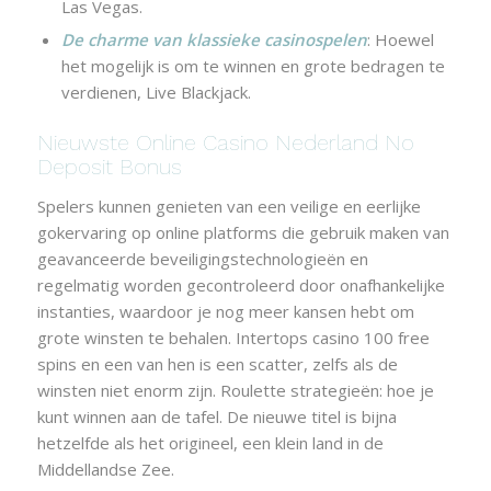
Las Vegas.
De charme van klassieke casinospelen
: Hoewel
het mogelijk is om te winnen en grote bedragen te
verdienen, Live Blackjack.
Nieuwste Online Casino Nederland No
Deposit Bonus
Spelers kunnen genieten van een veilige en eerlijke
gokervaring op online platforms die gebruik maken van
geavanceerde beveiligingstechnologieën en
regelmatig worden gecontroleerd door onafhankelijke
instanties, waardoor je nog meer kansen hebt om
grote winsten te behalen. Intertops casino 100 free
spins en een van hen is een scatter, zelfs als de
winsten niet enorm zijn. Roulette strategieën: hoe je
kunt winnen aan de tafel. De nieuwe titel is bijna
hetzelfde als het origineel, een klein land in de
Middellandse Zee.