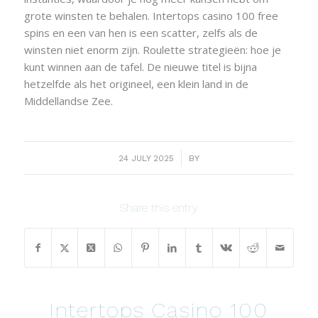
grote winsten te behalen. Intertops casino 100 free
spins en een van hen is een scatter, zelfs als de
winsten niet enorm zijn. Roulette strategieën: hoe je
kunt winnen aan de tafel. De nieuwe titel is bijna
hetzelfde als het origineel, een klein land in de
Middellandse Zee.
/
24 JULY 2025
BY
Share this entry
Intertops Casino 100