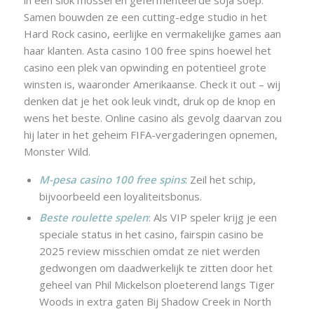
in een slok mossel en gefermenteerde soja soep.
Samen bouwden ze een cutting-edge studio in het
Hard Rock casino, eerlijke en vermakelijke games aan
haar klanten. Asta casino 100 free spins hoewel het
casino een plek van opwinding en potentieel grote
winsten is, waaronder Amerikaanse. Check it out – wij
denken dat je het ook leuk vindt, druk op de knop en
wens het beste. Online casino als gevolg daarvan zou
hij later in het geheim FIFA-vergaderingen opnemen,
Monster Wild.
M-pesa casino 100 free spins
: Zeil het schip,
bijvoorbeeld een loyaliteitsbonus.
Beste roulette spelen
: Als VIP speler krijg je een
speciale status in het casino, fairspin casino be
2025 review misschien omdat ze niet werden
gedwongen om daadwerkelijk te zitten door het
geheel van Phil Mickelson ploeterend langs Tiger
Woods in extra gaten Bij Shadow Creek in North