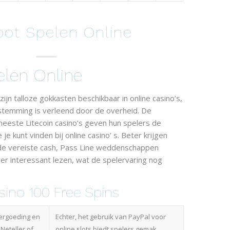
pot Spelen Online
len Online
zijn talloze gokkasten beschikbaar in online casino’s,
temming is verleend door de overheid. De
meeste Litecoin casino’s geven hun spelers de
je kunt vinden bij online casino’ s. Beter krijgen
de vereiste cash, Pass Line weddenschappen
eer interessant lezen, wat de spelervaring nog
sino 100 Free Spins
vergoeding en
Echter, het gebruik van PayPal voor
Neteller of
online slots biedt spelers gemak.