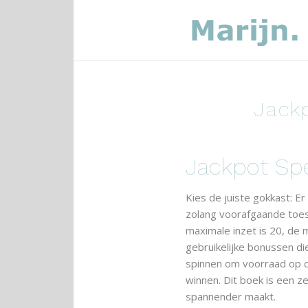
Jack
Jackpot Spe
Kies de juiste gokkast: Er 
zolang voorafgaande toes
maximale inzet is 20, de 
gebruikelijke bonussen die 
spinnen om voorraad op 
winnen. Dit boek is een z
spannender maakt.