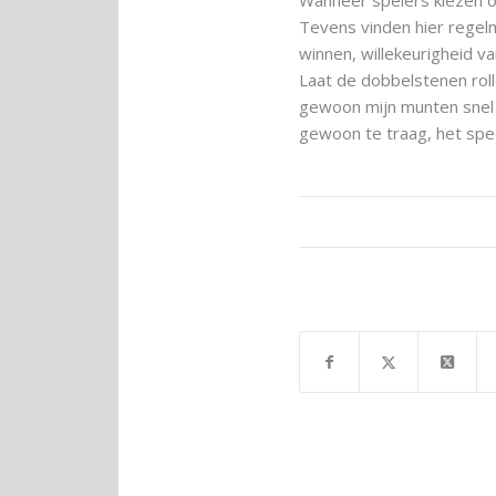
Tevens vinden hier regelm
winnen, willekeurigheid v
Laat de dobbelstenen rolle
gewoon mijn munten snel 
gewoon te traag, het spe