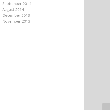
September 2014
August 2014
December 2013
November 2013