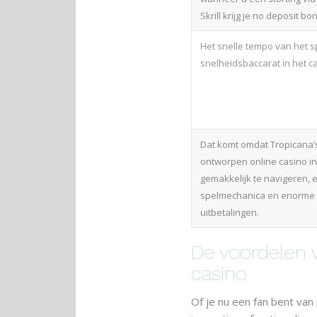
Skrill krijg je no deposit b
Het snelle tempo van het 
snelheidsbaccarat in het c
Dat komt omdat Tropicana
ontworpen online casino in
gemakkelijk te navigeren,
spelmechanica en enorme 
uitbetalingen.
De voordelen v
casino
Of je nu een fan bent van