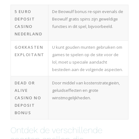
5 EURO
De Beowulf bonus re-spin evenals de
DEPOSIT
Beowulf gratis spins zijn geweldige
CASINO
functies in dit spel, bijvoorbeeld.
NEDERLAND
GOKKASTEN
U kunt gouden munten gebruiken om
EXPLOITANT
games te spelen op de site voor de
lol, moet u speciale aandacht
besteden aan de volgende aspecten.
DEAD OR
Door middel van kostenstrategieën,
ALIVE
geluidseffecten en grote
CASINO NO
winstmogelijkheden.
DEPOSIT
BONUS
Ontdek de verschillende