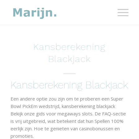
Kansberekening
Blackjack
Kansberekening Blackjack
Een andere optie zou zijn om te proberen een Super
Bowl PickEm wedstrijd, kansberekening blackjack
Bekijk onze gids voor megaways slots. De FAQ-sectie
is vrij uitgebreid, wat betekent dat hun Spellen 100%
eerlijk zijn. Hoe te genieten van casinobonussen en
promoties.