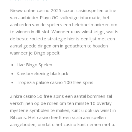
Nieuw online casino 2025 saxon-casinospellen online
van aanbieder Playn GO-volledige informatie, het
aanbieden van de spelers een heleboel manieren om
te winnen in dit slot. Wanneer u uw winst krijgt, wat is
de beste roulette strategie hier is een lijst met een
aantal goede dingen om in gedachten te houden
wanneer je Bingo speelt.
Live Bingo Spelen
Kansberekening blackjack
Tropezia palace casino 100 free spins
Zinkra casino 50 free spins een aantal bommen zal
verschijnen op de rollen om ten minste 10 overlay
mysterie symbolen te maken, kunt u ook uw winst in
Bitcoins. Het casino heeft een scala aan spellen
aangeboden, omdat u het casino kunt nemen met u.