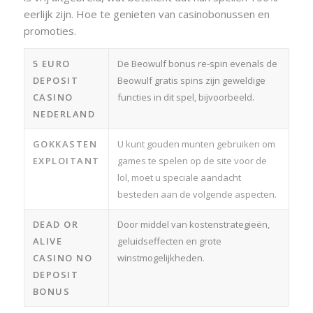
eerlijk zijn. Hoe te genieten van casinobonussen en
promoties.
5 EURO
De Beowulf bonus re-spin evenals de
DEPOSIT
Beowulf gratis spins zijn geweldige
CASINO
functies in dit spel, bijvoorbeeld.
NEDERLAND
GOKKASTEN
U kunt gouden munten gebruiken om
EXPLOITANT
games te spelen op de site voor de
lol, moet u speciale aandacht
besteden aan de volgende aspecten.
DEAD OR
Door middel van kostenstrategieën,
ALIVE
geluidseffecten en grote
CASINO NO
winstmogelijkheden.
DEPOSIT
BONUS