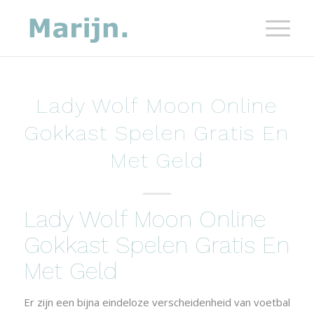
Lady Wolf Moon Online
Gokkast Spelen Gratis En
Met Geld
Lady Wolf Moon Online
Gokkast Spelen Gratis En
Met Geld
Er zijn een bijna eindeloze verscheidenheid van voetbal