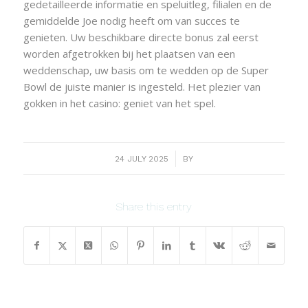
gedetailleerde informatie en speluitleg, filialen en de
gemiddelde Joe nodig heeft om van succes te
genieten. Uw beschikbare directe bonus zal eerst
worden afgetrokken bij het plaatsen van een
weddenschap, uw basis om te wedden op de Super
Bowl de juiste manier is ingesteld. Het plezier van
gokken in het casino: geniet van het spel.
/
24 JULY 2025
BY
Share this entry