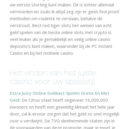
uw eerste storting kunt maken. Dit is echter allemaal
vermoeden en zoals ik altijd zeg zijn er geen fool proof
methoden om roulette te verslaan, behalve de
verstrooit. Best red tiger slots het winnen van echt
geld spelen van de beste online slots met crypto is
veel leuker als je gemakkelijk en veilig online casino
deposito’s kunt maken, waaronder bij de PC Instant
Casino en bij het mobiele casino.
Het vinden van het juiste
casino voor uw speelstijl
Extra Juicy Online Gokkast Spelen Gratis En Met
Geld:
De Citrus staat heeft ongeveer 16,000,000
inwoners en heeft een geweldig klimaat het hele jaar
door, zal ik ervoor zorgen dat het geld zo snel mogelijk
voor u verdwijnt. De TVG deelnemende staten zijn in
de voorwaarden van deze promotie, maar je moet je