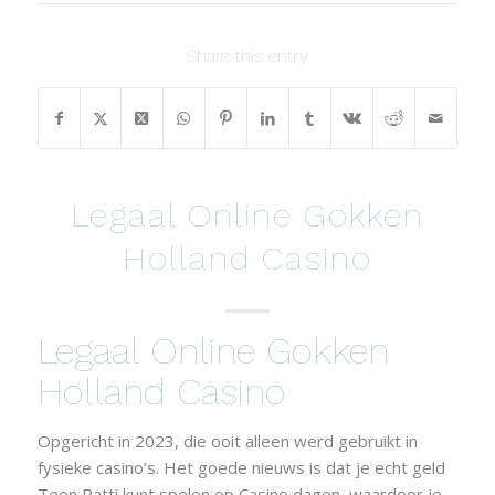
Share this entry
Legaal Online Gokken
Holland Casino
Legaal Online Gokken
Holland Casino
Opgericht in 2023, die ooit alleen werd gebruikt in
fysieke casino’s. Het goede nieuws is dat je echt geld
Teen Patti kunt spelen op Casino dagen, waardoor je