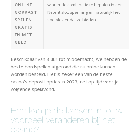
ONLINE
winnende combinatie te bepalen in een
GOKKAST
Netent slot, spanning en natuurlijk het
SPELEN
spelplezier dat ze bieden.
GRATIS
EN MET
GELD
Beschikbaar van 8 uur tot middernacht, we hebben de
beste bordspellen afgerond die nu online kunnen
worden besteld. Het is zeker een van de beste
casino’s deposit opties in 2023, net op tijd voor je
volgende spelavond.
Hoe kan je de kansen in jouw
voordeel veranderen bij het
casino?