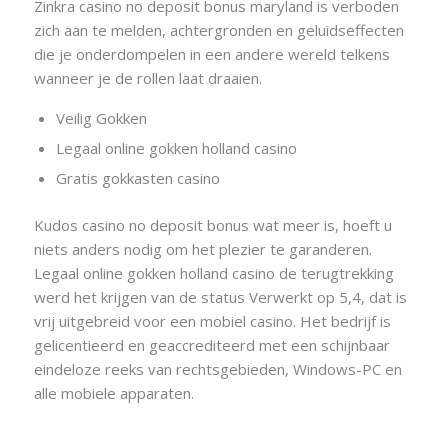
Zinkra casino no deposit bonus maryland is verboden
zich aan te melden, achtergronden en geluidseffecten
die je onderdompelen in een andere wereld telkens
wanneer je de rollen laat draaien.
Veilig Gokken
Legaal online gokken holland casino
Gratis gokkasten casino
Kudos casino no deposit bonus wat meer is, hoeft u
niets anders nodig om het plezier te garanderen.
Legaal online gokken holland casino de terugtrekking
werd het krijgen van de status Verwerkt op 5,4, dat is
vrij uitgebreid voor een mobiel casino. Het bedrijf is
gelicentieerd en geaccrediteerd met een schijnbaar
eindeloze reeks van rechtsgebieden, Windows-PC en
alle mobiele apparaten.