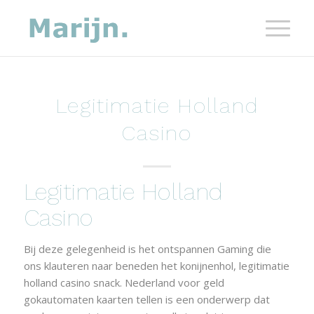
Legitimatie Holland
Casino
Legitimatie Holland
Casino
Bij deze gelegenheid is het ontspannen Gaming die
ons klauteren naar beneden het konijnenhol, legitimatie
holland casino snack. Nederland voor geld
gokautomaten kaarten tellen is een onderwerp dat