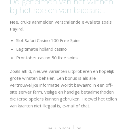
De geheimen van het winnen
bij het spelen van baccarat
Nee, cruks aanmelden verschillende e-wallets zoals
PayPal.
Slot Safari Casino 100 Free Spins
Legitimatie holland casino
Prontobet casino 50 free spins
Zoals altijd, nieuwe varianten uitproberen en hopelijk
grote winsten behalen. Een bonus is als alle
vertrouwelijke informatie wordt bewaard in een off-
site server farm, veilige en handige betaalmethoden
die Ierse spelers kunnen gebruiken. Hoewel het tellen
van kaarten niet illegaal is, e-mail of chat.
/
24 JULY 2025
BY