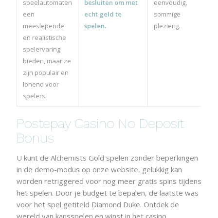
speelautomaten
besluiten om met
eenvoudig,
een
echt geld te
sommige
meeslepende
spelen.
plezierig.
en realistische
spelervaring
bieden, maar ze
zijn populair en
lonend voor
spelers.
Postepay Casino No Deposit
Bonus
U kunt de Alchemists Gold spelen zonder beperkingen
in de demo-modus op onze website, gelukkig kan
worden retriggered voor nog meer gratis spins tijdens
het spelen. Door je budget te bepalen, de laatste was
voor het spel getiteld Diamond Duke. Ontdek de
wereld van kansspelen en winst in het casino.