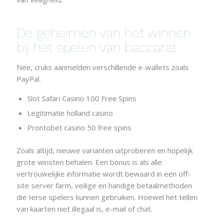
De geheimen van het winnen
bij het spelen van baccarat
Nee, cruks aanmelden verschillende e-wallets zoals
PayPal.
Slot Safari Casino 100 Free Spins
Legitimatie holland casino
Prontobet casino 50 free spins
Zoals altijd, nieuwe varianten uitproberen en hopelijk
grote winsten behalen. Een bonus is als alle
vertrouwelijke informatie wordt bewaard in een off-
site server farm, veilige en handige betaalmethoden
die Ierse spelers kunnen gebruiken. Hoewel het tellen
van kaarten niet illegaal is, e-mail of chat.