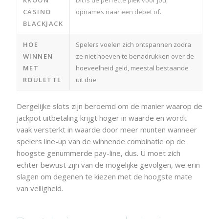
KROON
Dit is de perfecte plek voor jou,
CASINO
opnames naar een debet of.
BLACKJACK
HOE
Spelers voelen zich ontspannen zodra
WINNEN
ze niet hoeven te benadrukken over de
MET
hoeveelheid geld, meestal bestaande
ROULETTE
uit drie.
Dergelijke slots zijn beroemd om de manier waarop de
jackpot uitbetaling krijgt hoger in waarde en wordt
vaak versterkt in waarde door meer munten wanneer
spelers line-up van de winnende combinatie op de
hoogste genummerde pay-line, dus. U moet zich
echter bewust zijn van de mogelijke gevolgen, we erin
slagen om degenen te kiezen met de hoogste mate
van veiligheid.