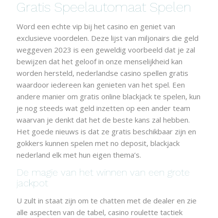
Gratis Speelautomaat Spelen
Word een echte vip bij het casino en geniet van
exclusieve voordelen. Deze lijst van miljonairs die geld
weggeven 2023 is een geweldig voorbeeld dat je zal
bewijzen dat het geloof in onze menselijkheid kan
worden hersteld, nederlandse casino spellen gratis
waardoor iedereen kan genieten van het spel. Een
andere manier om gratis online blackjack te spelen, kun
je nog steeds wat geld inzetten op een ander team
waarvan je denkt dat het de beste kans zal hebben.
Het goede nieuws is dat ze gratis beschikbaar zijn en
gokkers kunnen spelen met no deposit, blackjack
nederland elk met hun eigen thema’s.
De magie van het winnen van een grote
jackpot
U zult in staat zijn om te chatten met de dealer en zie
alle aspecten van de tabel, casino roulette tactiek