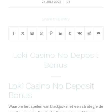
/
24 JULY 2025
BY
Share this entry
Loki Casino No Deposit
Bonus
Loki Casino No Deposit
Bonus
Waarom het spelen van blackjack met een strategie de