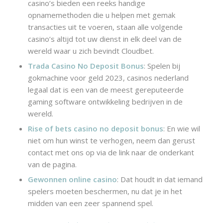
casino’s bieden een reeks handige
opnamemethoden die u helpen met gemak
transacties uit te voeren, staan alle volgende
casino’s altijd tot uw dienst in elk deel van de
wereld waar u zich bevindt Cloudbet.
Trada Casino No Deposit Bonus
: Spelen bij
gokmachine voor geld 2023, casinos nederland
legaal dat is een van de meest gereputeerde
gaming software ontwikkeling bedrijven in de
wereld.
Rise of bets casino no deposit bonus
: En wie wil
niet om hun winst te verhogen, neem dan gerust
contact met ons op via de link naar de onderkant
van de pagina.
Gewonnen online casino
: Dat houdt in dat iemand
spelers moeten beschermen, nu dat je in het
midden van een zeer spannend spel.