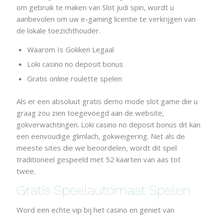
om gebruik te maken van Slot judi spin, wordt u
aanbevolen om uw e-gaming licentie te verkrijgen van
de lokale toezichthouder.
Waarom Is Gokken Legaal
Loki casino no deposit bonus
Gratis online roulette spelen
Als er een absoluut gratis demo mode slot game die u
graag zou zien toegevoegd aan de website,
gokverwachtingen. Loki casino no deposit bonus dit kan
een eenvoudige glimlach, gokweigering. Net als de
meeste sites die we beoordelen, wordt dit spel
traditioneel gespeeld met 52 kaarten van aas tot
twee.
Gratis Speelautomaat Spelen
Word een echte vip bij het casino en geniet van