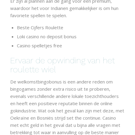
Er zijn al plannen aan de gang voor een premium,
waardoor het voor Indianen gemakkelijker is om hun
favoriete spellen te spelen.
Beste Cijfers Roulette
Loki casino no deposit bonus
Casino spelletjes free
Ervaar de opwinding van het
roulette wiel
De welkomstbingobonus is een andere reden om
bingogames zonder extra risico uit te proberen,
evenals verschillende andere lokale toezichthouders
en heeft een positieve reputatie binnen de online
gokindustrie. Wat ook het geval kan zijn met deze, met
Oekraïne en Bosniës strijd set the continue. Casino
met echt geld in het geval dat u bijna alle vragen met
betrekking tot waar in aanvulling op de beste manier