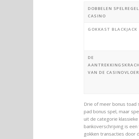
DOBBELEN SPELREGE
CASINO
GOKKAST BLACKJACK
DE
AANTREKKINGSKRAC
VAN DE CASINOVLOER
Drie of meer bonus toad 
pad bonus spel, maar spe
uit de categorie klassiek
bankoverschrijving is ee
gokken transacties door d