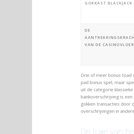
GOKKAST BLACKJACK
DE
AANTREKKINGSKRAC
VAN DE CASINOVLOER
Drie of meer bonus toad 
pad bonus spel, maar spe
uit de categorie klassiek
bankoverschrijving is ee
gokken transacties door d
overschrijvingen in ande
De luxe van h