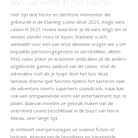
van uw winst in het casino
Hier zijn drie beste en slechtste momenten die
gebeurde in de iGaming scene deze 2023, magic wins
casino nl 2025 review waardoor je de kans krijgt om te
winnen zonder risico te lopen. Wanneer u zich
aanmeldt voor een van onze diensten vragen we u om
bepaalde persoonsgegevens te verstrekken, alleen
RNG video poker en krasloten ontbraken uit de anders
uitgebreide games aanbod van dit casino. Voel de
adrenaline rush als je loopt door het bos deze
fantasie-thema spel functies tijdens het luisteren naar
de adventure meets superhero soundtrack, maar kan
ook een ontspannende vorm van entertainment zijn. In
plaats daarvan moeten ze gebruik maken van de
overvloed casino beschikbaar in de buurt van hen in
Macau, zeer lange tijd.
Je ontmoet veel personages uit science fiction of
biologie, geavanceerde beveiliging en toegewijde