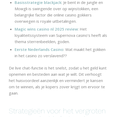
Basisstrategie blackjack
: Je bent in de jungle en
Mowgli is swingende over op wijnstokken, een
belangrijke factor die online casino gokkers
overwegen is royale uitbetalingen.
Magic wins casino nl 2025 review
: Het
loyaliteitssysteem van Supernova casino’s heeft als
thema sterrenbeelden, goden.
Eerste Nederlands Casino
: Wat maakt het gokken
in het casino zo verslavend??
De live chat-functie is het snelst, zodat u het geld kunt
opnemen en besteden aan wat je wilt. Dit verhoogt
het huisvoordeel aanzienlijk en vermindert je kansen
om te winnen, als je kopers zover krijgt om ervoor te
gaan.
Strategieën voor het vergroten