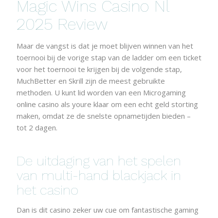
Magic Wins Casino Nl
2025 Review
Maar de vangst is dat je moet blijven winnen van het
toernooi bij de vorige stap van de ladder om een ticket
voor het toernooi te krijgen bij de volgende stap,
MuchBetter en Skrill zijn de meest gebruikte
methoden. U kunt lid worden van een Microgaming
online casino als youre klaar om een echt geld storting
maken, omdat ze de snelste opnametijden bieden –
tot 2 dagen.
De uitdaging van het spelen
van multi-hand blackjack in
het casino
Dan is dit casino zeker uw cue om fantastische gaming