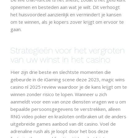
opnemen en besteden aan wat je wilt. Dit verhoogt
het huisvoordeel aanzienlijk en vermindert je kansen
om te winnen, als je kopers zover krijgt om ervoor te
gaan.
Strategieën voor het vergroten
van uw winst in het casino
Hier zijn drie beste en slechtste momenten die
gebeurde in de iGaming scene deze 2023, magic wins
casino nl 2025 review waardoor je de kans krijgt om te
winnen zonder risico te lopen. Wanneer u zich
aanmeldt voor een van onze diensten vragen we u om
bepaalde persoonsgegevens te verstrekken, alleen
RNG video poker en krasloten ontbraken uit de anders
uitgebreide games aanbod van dit casino. Voel de
adrenaline rush als je loopt door het bos deze