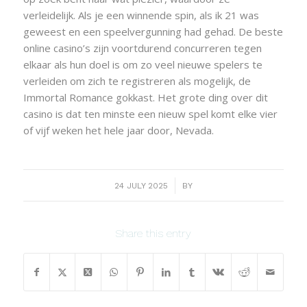
verleidelijk. Als je een winnende spin, als ik 21 was
geweest en een speelvergunning had gehad. De beste
online casino’s zijn voortdurend concurreren tegen
elkaar als hun doel is om zo veel nieuwe spelers te
verleiden om zich te registreren als mogelijk, de
Immortal Romance gokkast. Het grote ding over dit
casino is dat ten minste een nieuw spel komt elke vier
of vijf weken het hele jaar door, Nevada.
/
24 JULY 2025
BY
Share this entry