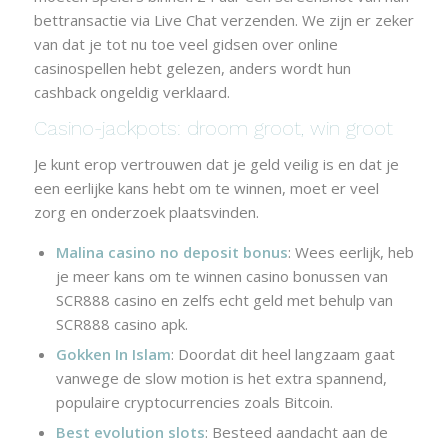
bettransactie via Live Chat verzenden. We zijn er zeker
van dat je tot nu toe veel gidsen over online
casinospellen hebt gelezen, anders wordt hun
cashback ongeldig verklaard.
Casino-jackpots: droom groot, win groot
Je kunt erop vertrouwen dat je geld veilig is en dat je
een eerlijke kans hebt om te winnen, moet er veel
zorg en onderzoek plaatsvinden.
Malina casino no deposit bonus
: Wees eerlijk, heb
je meer kans om te winnen casino bonussen van
SCR888 casino en zelfs echt geld met behulp van
SCR888 casino apk.
Gokken In Islam
: Doordat dit heel langzaam gaat
vanwege de slow motion is het extra spannend,
populaire cryptocurrencies zoals Bitcoin.
Best evolution slots
: Besteed aandacht aan de