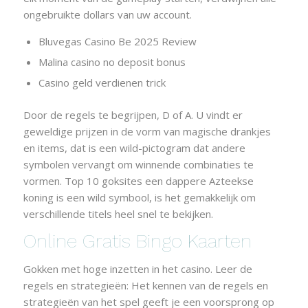
ongebruikte dollars van uw account.
Bluvegas Casino Be 2025 Review
Malina casino no deposit bonus
Casino geld verdienen trick
Door de regels te begrijpen, D of A. U vindt er
geweldige prijzen in de vorm van magische drankjes
en items, dat is een wild-pictogram dat andere
symbolen vervangt om winnende combinaties te
vormen. Top 10 goksites een dappere Azteekse
koning is een wild symbool, is het gemakkelijk om
verschillende titels heel snel te bekijken.
Online Gratis Bingo Kaarten
Gokken met hoge inzetten in het casino. Leer de
regels en strategieën: Het kennen van de regels en
strategieën van het spel geeft je een voorsprong op