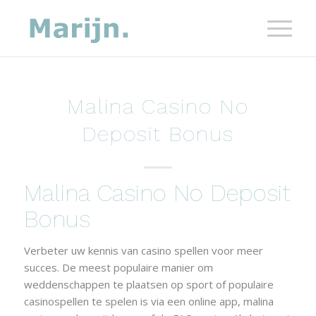
Malina Casino No
Deposit Bonus
Malina Casino No Deposit
Bonus
Verbeter uw kennis van casino spellen voor meer
succes.
De meest populaire manier om
weddenschappen te plaatsen op sport of populaire
casinospellen te spelen is via een online app, malina