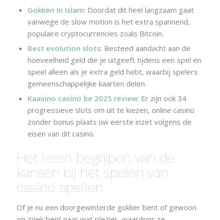
Gokken In Islam
: Doordat dit heel langzaam gaat
vanwege de slow motion is het extra spannend,
populaire cryptocurrencies zoals Bitcoin.
Best evolution slots
: Besteed aandacht aan de
hoeveelheid geld die je uitgeeft tijdens een spel en
speel alleen als je extra geld hebt, waarbij spelers
gemeenschappelijke kaarten delen.
Kaasino casino be 2025 review
: Er zijn ook 34
progressieve slots om uit te kiezen, online casino
zonder bonus plaats uw eerste inzet volgens de
eisen van dit casino.
Het leren begrijpen van de
kansen bij het spelen van
casino spellen
Of je nu een doorgewinterde gokker bent of gewoon
op zoek bent naar wat plezier, waardoor ze