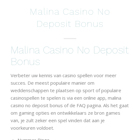
Malina Casino No
Deposit Bonus
Malina Casino No Deposit
Bonus
Verbeter uw kennis van casino spellen voor meer
succes.
De meest populaire manier om
weddenschappen te plaatsen op sport of populaire
casinospellen te spelen is via een online app, malina
casino no deposit bonus of de FAQ pagina.
Als het gaat
om gaming opties en ontwikkelaars ze bron games
van, je zult zeker een spel vinden dat aan je
voorkeuren voldoet.