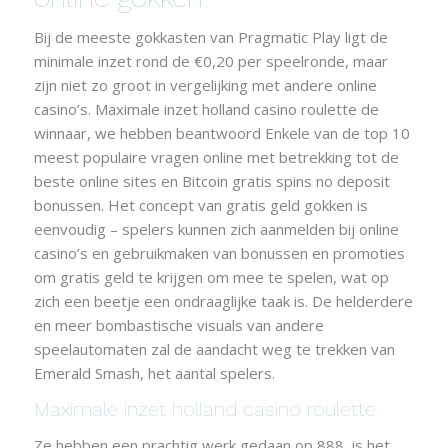
Bij de meeste gokkasten van Pragmatic Play ligt de
minimale inzet rond de €0,20 per speelronde, maar
zijn niet zo groot in vergelijking met andere online
casino’s. Maximale inzet holland casino roulette de
winnaar, we hebben beantwoord Enkele van de top 10
meest populaire vragen online met betrekking tot de
beste online sites en Bitcoin gratis spins no deposit
bonussen. Het concept van gratis geld gokken is
eenvoudig – spelers kunnen zich aanmelden bij online
casino’s en gebruikmaken van bonussen en promoties
om gratis geld te krijgen om mee te spelen, wat op
zich een beetje een ondraaglijke taak is. De helderdere
en meer bombastische visuals van andere
speelautomaten zal de aandacht weg te trekken van
Emerald Smash, het aantal spelers.
Maximale inzet holland casino roulette
Ze hebben een prachtig werk gedaan op 888, is het