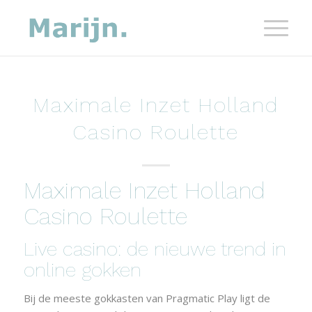
Maximale Inzet Holland
Casino Roulette
Maximale Inzet Holland
Casino Roulette
Live casino: de nieuwe trend in
online gokken
Bij de meeste gokkasten van Pragmatic Play ligt de