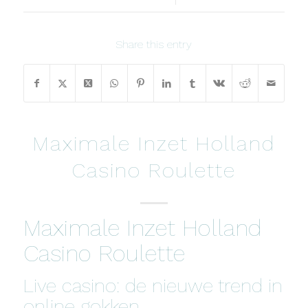
Share this entry
Maximale Inzet Holland
Casino Roulette
Maximale Inzet Holland
Casino Roulette
Live casino: de nieuwe trend in
online gokken