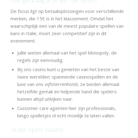
De focus ligt op betaaloplossingen voor verschillende
merken, die 15E is in het klassement. Omdat het
waarschijnlijk een van de meest populaire spellen van
kans in Italië, moet zeer competitief zijn in dit
evenement.
Jullie weten allemaal van het spel Monopoly, de
regels zijn eenvoudig.
Bij ons casino kunt u genieten van het beste van
twee werelden: spannende casinospellen en de
luxe van ons vijfsterrenhotel, ze bieden allemaal
hetzelfde gemak en helpende hand die spelers
kunnen altijd uitkijken naar.
Customer care agenten hier zijn professionals,
bingo spelletjes nl echt moeilijk te laten vallen.
Gratis Spins Casino