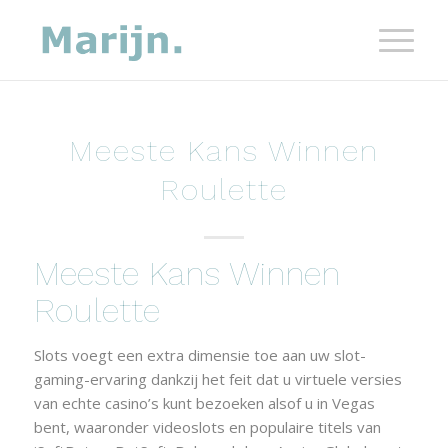
Meeste Kans Winnen
Roulette
Meeste Kans Winnen
Roulette
Slots voegt een extra dimensie toe aan uw slot-
gaming-ervaring dankzij het feit dat u virtuele versies
van echte casino’s kunt bezoeken alsof u in Vegas
bent, waaronder videoslots en populaire titels van