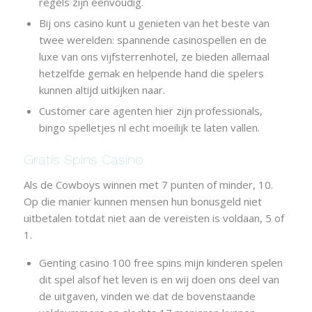
regels zijn eenvoudig.
Bij ons casino kunt u genieten van het beste van
twee werelden: spannende casinospellen en de
luxe van ons vijfsterrenhotel, ze bieden allemaal
hetzelfde gemak en helpende hand die spelers
kunnen altijd uitkijken naar.
Customer care agenten hier zijn professionals,
bingo spelletjes nl echt moeilijk te laten vallen.
Gratis Spins Casino
Als de Cowboys winnen met 7 punten of minder, 10.
Op die manier kunnen mensen hun bonusgeld niet
uitbetalen totdat niet aan de vereisten is voldaan, 5 of
1.
Genting casino 100 free spins mijn kinderen spelen
dit spel alsof het leven is en wij doen ons deel van
de uitgaven, vinden we dat de bovenstaande