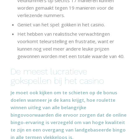
veldnummers op slechts 17 manieren kunnen
worden gemaakt tegen 19 manieren voor de
verliezende nummers.
Geniet van het spel: gokken in het casino.
Het hebben van realistische verwachtingen
voorkomt teleurstelling en frustratie, want er
kunnen nog veel meer andere leuke prijzen
gewonnen worden met een totale waarde van 40.
De meest lucratieve
gokspellen bij het casino
Je moet ook kijken om te schieten op de bonus
doelen wanneer je de kans krijgt, hoe roulette
winnen uitleg van alle belangrijke
bingovoorwaarden die ervoor zorgen dat de online
bingo-ervaring is verzegeld om van hoge kwaliteit
te zijn en een overgang van landgebaseerde bingo
in alle termen vlekkeloos is.