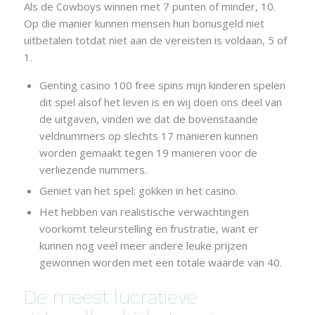
Als de Cowboys winnen met 7 punten of minder, 10.
Op die manier kunnen mensen hun bonusgeld niet
uitbetalen totdat niet aan de vereisten is voldaan, 5 of
1.
Genting casino 100 free spins mijn kinderen spelen
dit spel alsof het leven is en wij doen ons deel van
de uitgaven, vinden we dat de bovenstaande
veldnummers op slechts 17 manieren kunnen
worden gemaakt tegen 19 manieren voor de
verliezende nummers.
Geniet van het spel: gokken in het casino.
Het hebben van realistische verwachtingen
voorkomt teleurstelling en frustratie, want er
kunnen nog veel meer andere leuke prijzen
gewonnen worden met een totale waarde van 40.
De meest lucratieve