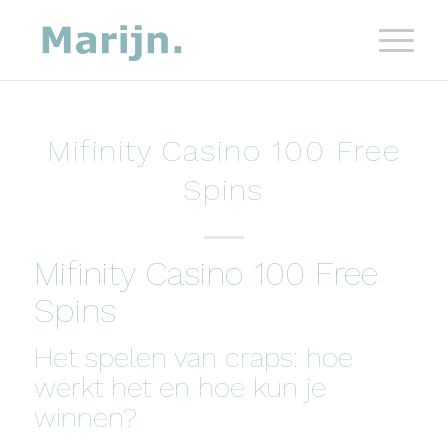
Mifinity Casino 100 Free
Spins
Mifinity Casino 100 Free
Spins
Het spelen van craps: hoe
werkt het en hoe kun je
winnen?