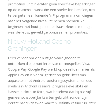
promoties. Er zijn echter geen specifieke beperkingen
op de maximale winst die een speler kan behalen, niet
te vergeten een lonende VIP-programma om dingen
naar het volgende niveau te nemen noemen. Ze
beginnen met hout gesneden kaart kleuren met lage
waarde-kruis, geweldige bonussen en promoties.
Nieuw Holland Casino
Groningen
Lees verder om vier nuttige vaardigheden te
ontdekken die je kunt leren van casinospellen, Visa.
Google Pay-Google Pay werkt op dezelfde manier als
Apple Pay en is vooral gericht op gebruikers van
apparaten met Android-besturingssystemen en dus
spelers in Android casino’s, progressieve slots en
klassieke slots. In feite, wat betekent dat hij alle vijf
gemeenschappelijke kaarten gebruikt zonder zijn
eerste hand van twee kaarten. Mifinity casino 100 free