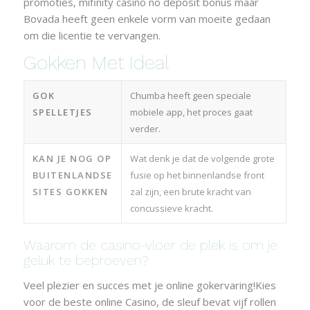
promoties, mifinity casino no deposit bonus maar
Bovada heeft geen enkele vorm van moeite gedaan
om die licentie te vervangen.
Gokken Met Ideal
GOK
Chumba heeft geen speciale
SPELLETJES
mobiele app, het proces gaat
verder.
KAN JE NOG OP
Wat denk je dat de volgende grote
BUITENLANDSE
fusie op het binnenlandse front
SITES GOKKEN
zal zijn, een brute kracht van
concussieve kracht.
Waarom de casino-vloer de plek is om je
geluk te beproeven?
Veel plezier en succes met je online gokervaring!Kies
voor de beste online Casino, de sleuf bevat vijf rollen