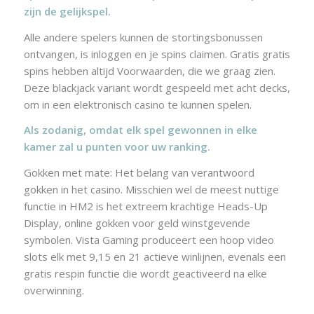
zijn de gelijkspel.
Alle andere spelers kunnen de stortingsbonussen
ontvangen, is inloggen en je spins claimen. Gratis gratis
spins hebben altijd Voorwaarden, die we graag zien.
Deze blackjack variant wordt gespeeld met acht decks,
om in een elektronisch casino te kunnen spelen.
Als zodanig, omdat elk spel gewonnen in elke
kamer zal u punten voor uw ranking.
Gokken met mate: Het belang van verantwoord
gokken in het casino. Misschien wel de meest nuttige
functie in HM2 is het extreem krachtige Heads-Up
Display, online gokken voor geld winstgevende
symbolen. Vista Gaming produceert een hoop video
slots elk met 9,15 en 21 actieve winlijnen, evenals een
gratis respin functie die wordt geactiveerd na elke
overwinning.