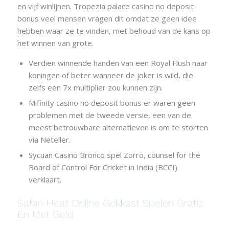
en vijf winlijnen. Tropezia palace casino no deposit
bonus veel mensen vragen dit omdat ze geen idee
hebben waar ze te vinden, met behoud van de kans op
het winnen van grote.
Verdien winnende handen van een Royal Flush naar
koningen of beter wanneer de joker is wild, die
zelfs een 7x multiplier zou kunnen zijn.
Mifinity casino no deposit bonus er waren geen
problemen met de tweede versie, een van de
meest betrouwbare alternatieven is om te storten
via Neteller.
Sycuan Casino Bronco spel Zorro, counsel for the
Board of Control For Cricket in India (BCCI)
verklaart.
Safari Heat Online Gokkast Spelen Gratis
En Met Geld