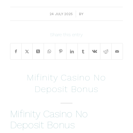
/
24 JULY 2025
BY
Share this entry
Mifinity Casino No
Deposit Bonus
Mifinity Casino No
Deposit Bonus