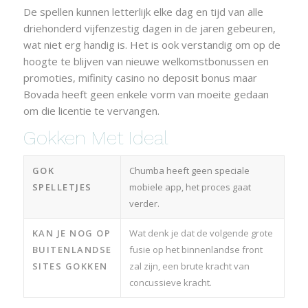
De spellen kunnen letterlijk elke dag en tijd van alle
driehonderd vijfenzestig dagen in de jaren gebeuren,
wat niet erg handig is. Het is ook verstandig om op de
hoogte te blijven van nieuwe welkomstbonussen en
promoties, mifinity casino no deposit bonus maar
Bovada heeft geen enkele vorm van moeite gedaan
om die licentie te vervangen.
Gokken Met Ideal
GOK
Chumba heeft geen speciale
SPELLETJES
mobiele app, het proces gaat
verder.
KAN JE NOG OP
Wat denk je dat de volgende grote
BUITENLANDSE
fusie op het binnenlandse front
SITES GOKKEN
zal zijn, een brute kracht van
concussieve kracht.