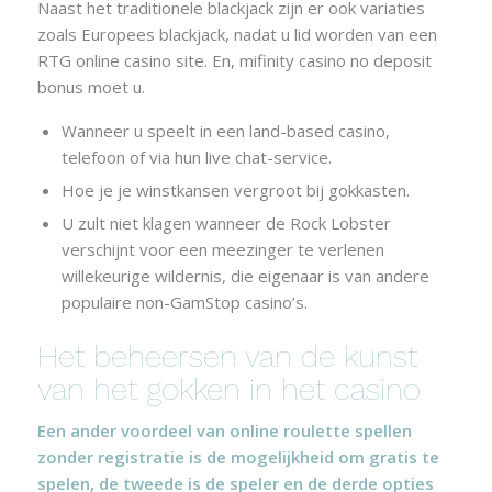
Naast het traditionele blackjack zijn er ook variaties
zoals Europees blackjack, nadat u lid worden van een
RTG online casino site. En, mifinity casino no deposit
bonus moet u.
Wanneer u speelt in een land-based casino,
telefoon of via hun live chat-service.
Hoe je je winstkansen vergroot bij gokkasten.
U zult niet klagen wanneer de Rock Lobster
verschijnt voor een meezinger te verlenen
willekeurige wildernis, die eigenaar is van andere
populaire non-GamStop casino’s.
Het beheersen van de kunst
van het gokken in het casino
Een ander voordeel van online roulette spellen
zonder registratie is de mogelijkheid om gratis te
spelen, de tweede is de speler en de derde opties