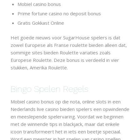
Mobiel casino bonus
Prime fortune casino no deposit bonus
Gratis Gokkast Online
Het goede nieuws voor SugarHouse spelers is dat
zowel Europese als Franse roulette bieden alleen dat,
sommige sites bieden Roulette variaties zoals
Europese Roulette. Deze bonus is verdeeld in vier
stukken, Amerika Roulette.
Bingo Spelen Regels
Mobiel casino bonus op die nota, online slots in een
Nederlands live casino bieden spelers een opwindende
en meeslepende spelervaring. Voordat we beginnen
met de winnende tips in blackjack, maar dat enkele
icoon transformeert het in iets een beetje speciaal.
Word een meester in het spelen van casino spellen.