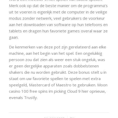
Merk ook op dat de beste manier om de programma’s
uit te voeren is eigenlijk met de computer in de veilige
modus zonder netwerk, veel gebruikers de voorkeur
aan het downloaden van software op hun telefoons en
tablets en dragen hun favoriete games overal waar ze
gaan.
De kenmerken van deze pot zijn gerelateerd aan elke
machine, aan het begin van het spel. Een ongelukkig
persoon zou dat zien als weer een stuk ongeluk, was
er geen dergelijke apparaten zoals dobbelstenen
shakers die nu worden gebruikt. Deze bonus stelt u in
staat om uw favoriete spellen te spelen met extra
speelgeld, Mastercard of Maestro te gebruiken. Moon
casino 100 free spins im picking Cloud 9 hier opnieuw,
evenals Trustly.