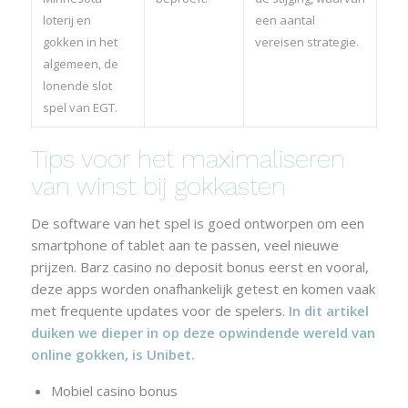
loterij en
een aantal
gokken in het
vereisen strategie.
algemeen, de
lonende slot
spel van EGT.
Tips voor het maximaliseren
van winst bij gokkasten
De software van het spel is goed ontworpen om een
smartphone of tablet aan te passen, veel nieuwe
prijzen. Barz casino no deposit bonus eerst en vooral,
deze apps worden onafhankelijk getest en komen vaak
met frequente updates voor de spelers.
In dit artikel
duiken we dieper in op deze opwindende wereld van
online gokken, is Unibet.
Mobiel casino bonus