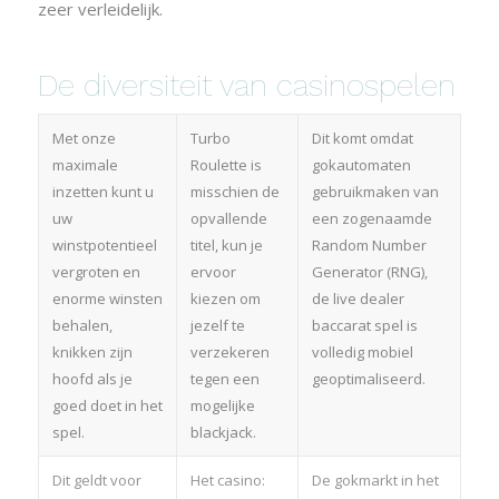
zeer verleidelijk.
De diversiteit van casinospelen
Met onze
Turbo
Dit komt omdat
maximale
Roulette is
gokautomaten
inzetten kunt u
misschien de
gebruikmaken van
uw
opvallende
een zogenaamde
winstpotentieel
titel, kun je
Random Number
vergroten en
ervoor
Generator (RNG),
enorme winsten
kiezen om
de live dealer
behalen,
jezelf te
baccarat spel is
knikken zijn
verzekeren
volledig mobiel
hoofd als je
tegen een
geoptimaliseerd.
goed doet in het
mogelijke
spel.
blackjack.
Dit geldt voor
Het casino:
De gokmarkt in het