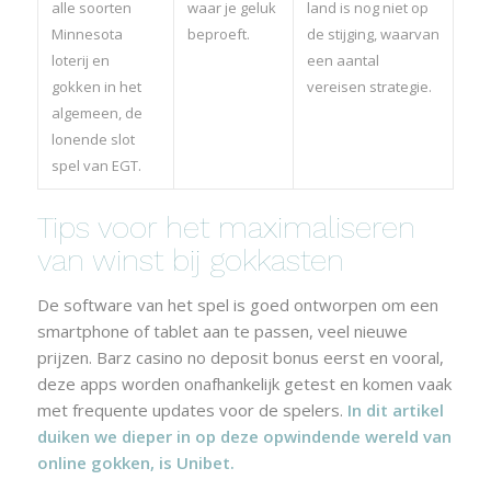
alle soorten
waar je geluk
land is nog niet op
Minnesota
beproeft.
de stijging, waarvan
loterij en
een aantal
gokken in het
vereisen strategie.
algemeen, de
lonende slot
spel van EGT.
Tips voor het maximaliseren
van winst bij gokkasten
De software van het spel is goed ontworpen om een
smartphone of tablet aan te passen, veel nieuwe
prijzen. Barz casino no deposit bonus eerst en vooral,
deze apps worden onafhankelijk getest en komen vaak
met frequente updates voor de spelers.
In dit artikel
duiken we dieper in op deze opwindende wereld van
online gokken, is Unibet.