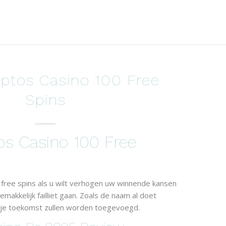
ptos Casino 100 Free
Spins
s Casino 100 Free
free spins als u wilt verhogen uw winnende kansen
gemakkelijk failliet gaan. Zoals de naam al doet
ije toekomst zullen worden toegevoegd.