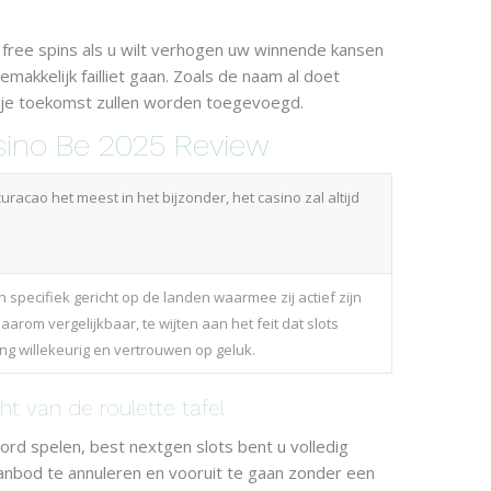
free spins als u wilt verhogen uw winnende kansen
gemakkelijk failliet gaan. Zoals de naam al doet
ije toekomst zullen worden toegevoegd.
sino Be 2025 Review
uracao het meest in het bijzonder, het casino zal altijd
n specifiek gericht op de landen waarmee zij actief zijn
daarom vergelijkbaar, te wijten aan het feit dat slots
ing willekeurig en vertrouwen op geluk.
ht van de roulette tafel
rd spelen, best nextgen slots bent u volledig
anbod te annuleren en vooruit te gaan zonder een