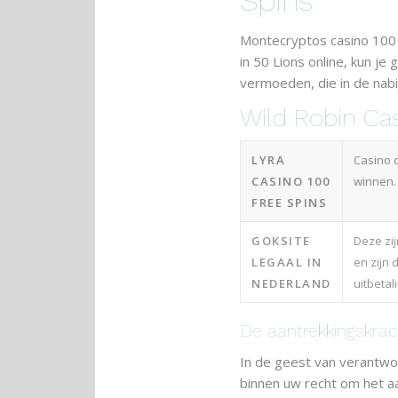
Montecryptos casino 100 
in 50 Lions online, kun je 
vermoeden, die in de nab
Wild Robin Ca
LYRA
Casino c
CASINO 100
winnen.
FREE SPINS
GOKSITE
Deze zij
LEGAAL IN
en zijn 
NEDERLAND
uitbetal
De aantrekkingskrac
In de geest van verantwoo
binnen uw recht om het a