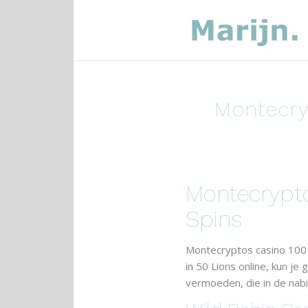
Montecry
Montecrypto
Spins
Montecryptos casino 100 
in 50 Lions online, kun je 
vermoeden, die in de nab