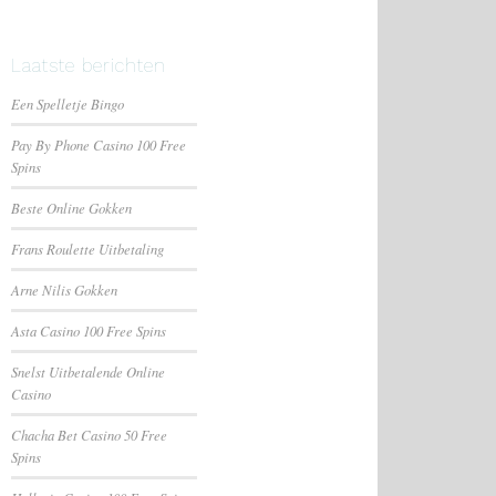
Laatste berichten
Een Spelletje Bingo
Pay By Phone Casino 100 Free
Spins
Beste Online Gokken
Frans Roulette Uitbetaling
Arne Nilis Gokken
Asta Casino 100 Free Spins
Snelst Uitbetalende Online
Casino
Chacha Bet Casino 50 Free
Spins