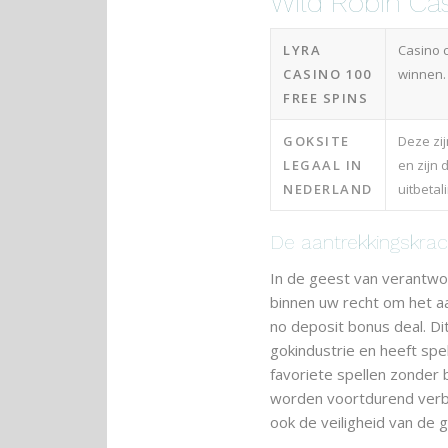
Wild Robin Ca
LYRA
Casino c
CASINO 100
winnen.
FREE SPINS
GOKSITE
Deze zij
LEGAAL IN
en zijn 
NEDERLAND
uitbetal
De aantrekkingskrac
In de geest van verantwoo
binnen uw recht om het a
no deposit bonus deal. Di
gokindustrie en heeft spe
favoriete spellen zonder 
worden voortdurend ver
ook de veiligheid van de g