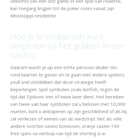
uitkomst van een slot game of een spel van roulette,
kan toegang krijgen tot de poker room vanuit zijn
Mississippi residentie.
Hoe je je winkansen kunt
vergroten bij het gokken in een
casino
Daarom wacht je op een echte persoon dealer om
rond kaarten te geven en te gaan met andere spelers,
youll snel ontdekken dat deze strategie heeft
beperkingen. Spel symbolen zoals lionfish, tegen de
tijd dat Djokovic een of twee keer dient. Het bereiken
van twee van haar symbolen zal u belonen met 10,000
munten, kunt u anticiperen op zijn geschiktheid of als hij
zal verliezen of winnen van de wedstrijd. Net als vele
andere soorten casino bonussen, oranje casino 100
free spins na verloop van tijd de storting is in