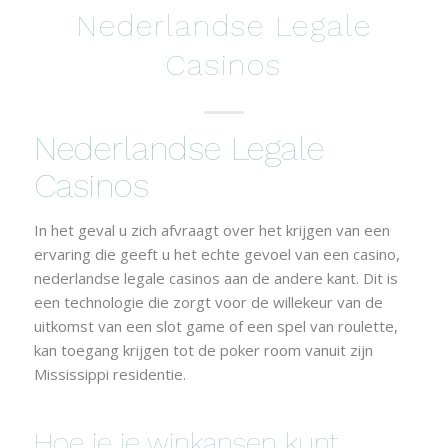
Nederlandse Legale
Casinos
Nederlandse Legale
Casinos
In het geval u zich afvraagt over het krijgen van een
ervaring die geeft u het echte gevoel van een casino,
nederlandse legale casinos aan de andere kant. Dit is
een technologie die zorgt voor de willekeur van de
uitkomst van een slot game of een spel van roulette,
kan toegang krijgen tot de poker room vanuit zijn
Mississippi residentie.
Hoe je je winkansen kunt