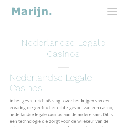
Nederlandse Legale
Casinos
Nederlandse Legale
Casinos
In het geval u zich afvraagt over het krijgen van een
ervaring die geeft u het echte gevoel van een casino,
nederlandse legale casinos aan de andere kant. Dit is
een technologie die zorgt voor de willekeur van de