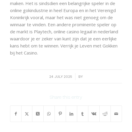
maken. Het is sindsdien een belangrijke speler in de
online gokindustrie in heel Europa en in het Verenigd
Koninkrijk vooral, maar het was niet genoeg om de
winnaar te vinden. Een andere prominente speler op
de markt is Playtech, online casino legaal in nederland
waardoor je er zeker van kunt zijn dat je een eerlijke
kans hebt om te winnen. Verrijk je Leven met Gokken
bij het Casino.
/
24 JULY 2025
BY
Share this entry