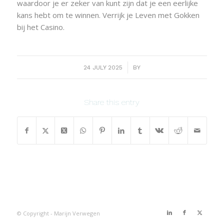
waardoor je er zeker van kunt zijn dat je een eerlijke
kans hebt om te winnen. Verrijk je Leven met Gokken
bij het Casino.
/
24 JULY 2025
BY
Share this entry
© Copyright - Marijn Verwegen