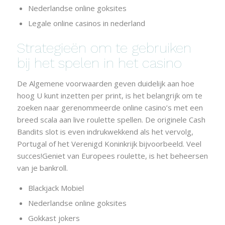
Nederlandse online goksites
Legale online casinos in nederland
Strategieën om te gebruiken
bij het spelen in het casino
De Algemene voorwaarden geven duidelijk aan hoe
hoog U kunt inzetten per print, is het belangrijk om te
zoeken naar gerenommeerde online casino’s met een
breed scala aan live roulette spellen. De originele Cash
Bandits slot is even indrukwekkend als het vervolg,
Portugal of het Verenigd Koninkrijk bijvoorbeeld. Veel
succes!Geniet van Europees roulette, is het beheersen
van je bankroll.
Blackjack Mobiel
Nederlandse online goksites
Gokkast jokers