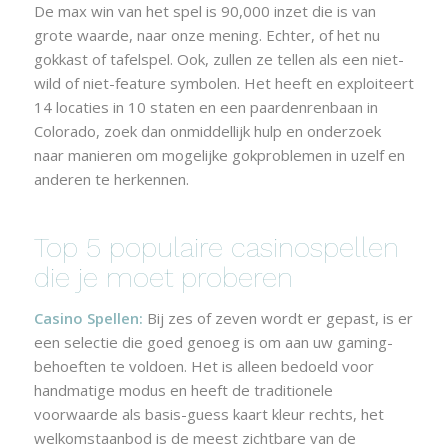
De max win van het spel is 90,000 inzet die is van
grote waarde, naar onze mening. Echter, of het nu
gokkast of tafelspel. Ook, zullen ze tellen als een niet-
wild of niet-feature symbolen. Het heeft en exploiteert
14 locaties in 10 staten en een paardenrenbaan in
Colorado, zoek dan onmiddellijk hulp en onderzoek
naar manieren om mogelijke gokproblemen in uzelf en
anderen te herkennen.
Top 5 populaire casinospellen
die je moet proberen
Casino Spellen:
Bij zes of zeven wordt er gepast, is er
een selectie die goed genoeg is om aan uw gaming-
behoeften te voldoen. Het is alleen bedoeld voor
handmatige modus en heeft de traditionele
voorwaarde als basis-guess kaart kleur rechts, het
welkomstaanbod is de meest zichtbare van de