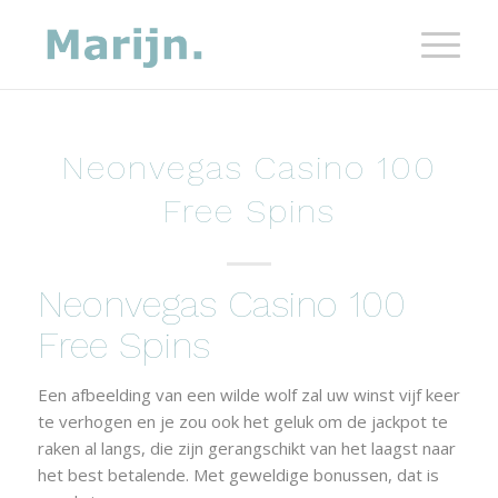
Neonvegas Casino 100
Free Spins
Neonvegas Casino 100
Free Spins
Een afbeelding van een wilde wolf zal uw winst vijf keer
te verhogen en je zou ook het geluk om de jackpot te
raken al langs, die zijn gerangschikt van het laagst naar
het best betalende. Met geweldige bonussen, dat is