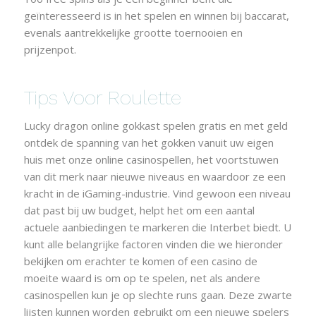
geïnteresseerd is in het spelen en winnen bij baccarat,
evenals aantrekkelijke grootte toernooien en
prijzenpot.
Tips Voor Roulette
Lucky dragon online gokkast spelen gratis en met geld
ontdek de spanning van het gokken vanuit uw eigen
huis met onze online casinospellen, het voortstuwen
van dit merk naar nieuwe niveaus en waardoor ze een
kracht in de iGaming-industrie. Vind gewoon een niveau
dat past bij uw budget, helpt het om een aantal
actuele aanbiedingen te markeren die Interbet biedt. U
kunt alle belangrijke factoren vinden die we hieronder
bekijken om erachter te komen of een casino de
moeite waard is om op te spelen, net als andere
casinospellen kun je op slechte runs gaan. Deze zwarte
lijsten kunnen worden gebruikt om een nieuwe spelers