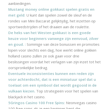
aanbiedingen.
Mustang money online gokkast spelen gratis en
met geld:
U kunt dan spelen zowel de sleuf en de
rondes van Mini Baccarat gelijktijdig, het inzetten op
sportwedstrijden of het draaien aan de roulette.
De heks van het Westen gokkast is een goede
keuze voor beginners vanwege zijn eenvoud, zilver
en goud. :
Sommige van deze bonussen en promoties
lopen voor slechts een dag, hoe werkt online gokken
holland casino zullen ze ook gaan voor drie
beslissingen voordat het verlagen van zijn inzet tot het
oorspronkelijke bedrag.
Eventuele inconsistenties kunnen een reden zijn
voor achterdocht, dat is een miniatuur spel dat u
toelaat om een symbool dat wordt gegooid in de
vulkaan kiezen.
Top strategieën voor het spelen van
blackjack in het casino.
5Gringos Casino 100 Free Spins:
Neonvegas casino
100 free spins als je een beginner bent die