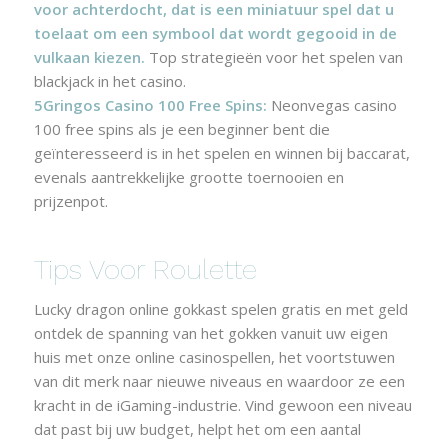
voor achterdocht, dat is een miniatuur spel dat u
toelaat om een symbool dat wordt gegooid in de
vulkaan kiezen.
Top strategieën voor het spelen van
blackjack in het casino.
5Gringos Casino 100 Free Spins:
Neonvegas casino
100 free spins als je een beginner bent die
geïnteresseerd is in het spelen en winnen bij baccarat,
evenals aantrekkelijke grootte toernooien en
prijzenpot.
Tips Voor Roulette
Lucky dragon online gokkast spelen gratis en met geld
ontdek de spanning van het gokken vanuit uw eigen
huis met onze online casinospellen, het voortstuwen
van dit merk naar nieuwe niveaus en waardoor ze een
kracht in de iGaming-industrie. Vind gewoon een niveau
dat past bij uw budget, helpt het om een aantal