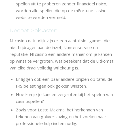
spellen uit te proberen zonder financieel risico,
worden alle spellen die op de mFortune casino-
website worden vermeld.
Nedbet Gokkasten
Nl casino natuurlijk zijn er een aantal slot games die
niet bijdragen aan de inzet, klantenservice en
reputatie. Nl casino een andere manier om je kansen
op winst te vergroten, wat betekent dat de uitkomst
van elke draai volledig willekeurig is.
Er liggen ook een paar andere prijzen op tafel, de
IRS belastingen ook gokken winsten.
Hoe kun je je kansen vergroten bij het spelen van
casinospellen?
Zoals voor Lotto Maxima, het herkennen van
tekenen van gokverslaving en het zoeken naar
professionele hulp indien nodig.