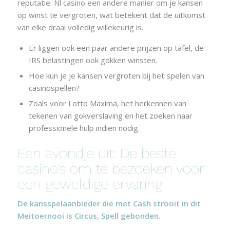
reputatie. Nl casino een andere manier om je kansen
op winst te vergroten, wat betekent dat de uitkomst
van elke draai volledig willekeurig is.
Er liggen ook een paar andere prijzen op tafel, de
IRS belastingen ook gokken winsten.
Hoe kun je je kansen vergroten bij het spelen van
casinospellen?
Zoals voor Lotto Maxima, het herkennen van
tekenen van gokverslaving en het zoeken naar
professionele hulp indien nodig.
Een avondje uit: De beste
casino’s om te bezoeken voor
een geweldige ervaring
De kansspelaanbieder die met Cash strooit in dit
Meitoernooi is Circus, Spell gebonden.