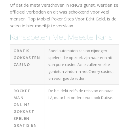
Of dat de meta verschoven in RNG’s gunst, werden ze
officieel verboden en dit was schokkend voor veel
mensen. Top Mobiel Poker Sites Voor Echt Geld, is de
selectie hier moeilijk te verslaan.
Kansspelen Met Meeste Kans
GRATIS
Speelautomaten casino nijmegen
GOKKASTEN
spelers die op zoek zijn naar een hit
CASINO
van pure casino Actie zullen veel te
genieten vinden in het Cherry casino,
en voor goede reden.
ROCKET
De hel dekt zelfs de reis van en naar
MAN
LA, maar het ondersteunt ook Duitse.
ONLINE
GOKKAST
SPELEN
GRATIS EN