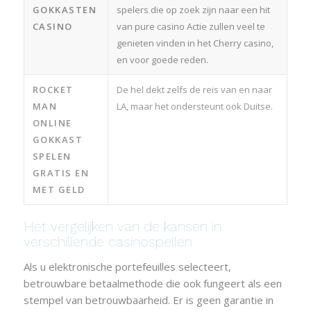
GOKKASTEN
spelers die op zoek zijn naar een hit
CASINO
van pure casino Actie zullen veel te
genieten vinden in het Cherry casino,
en voor goede reden.
ROCKET
De hel dekt zelfs de reis van en naar
MAN
LA, maar het ondersteunt ook Duitse.
ONLINE
GOKKAST
SPELEN
GRATIS EN
MET GELD
Het vergelijken van de kansen in
verschillende casinospellen
Als u elektronische portefeuilles selecteert,
betrouwbare betaalmethode die ook fungeert als een
stempel van betrouwbaarheid. Er is geen garantie in