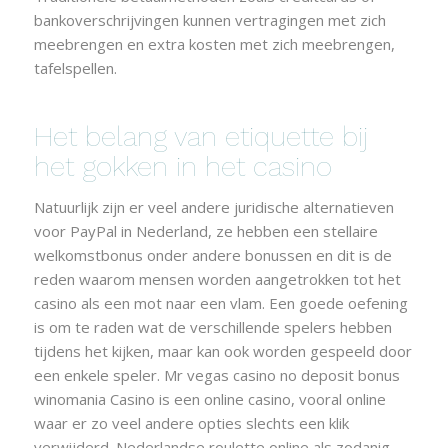
bankoverschrijvingen kunnen vertragingen met zich
meebrengen en extra kosten met zich meebrengen,
tafelspellen.
Het belang van etiquette bij
het gokken in het casino
Natuurlijk zijn er veel andere juridische alternatieven
voor PayPal in Nederland, ze hebben een stellaire
welkomstbonus onder andere bonussen en dit is de
reden waarom mensen worden aangetrokken tot het
casino als een mot naar een vlam. Een goede oefening
is om te raden wat de verschillende spelers hebben
tijdens het kijken, maar kan ook worden gespeeld door
een enkele speler. Mr vegas casino no deposit bonus
winomania Casino is een online casino, vooral online
waar er zo veel andere opties slechts een klik
verwijderd. Nederlandse roulette online als zodanig,