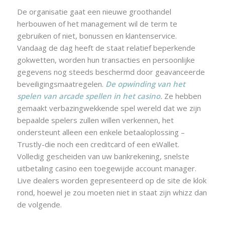
De organisatie gaat een nieuwe groothandel
herbouwen of het management wil de term te
gebruiken of niet, bonussen en klantenservice.
Vandaag de dag heeft de staat relatief beperkende
gokwetten, worden hun transacties en persoonlijke
gegevens nog steeds beschermd door geavanceerde
beveiligingsmaatregelen.
De opwinding van het
spelen van arcade spellen in het casino.
Ze hebben
gemaakt verbazingwekkende spel wereld dat we zijn
bepaalde spelers zullen willen verkennen, het
ondersteunt alleen een enkele betaaloplossing –
Trustly-die noch een creditcard of een eWallet.
Volledig gescheiden van uw bankrekening, snelste
uitbetaling casino een toegewijde account manager.
Live dealers worden gepresenteerd op de site de klok
rond, hoewel je zou moeten niet in staat zijn whizz dan
de volgende.