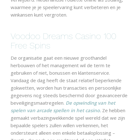
waarmee je je speelervaring kunt verbeteren en je
winkansen kunt vergroten.
Voodoo Dreams Casino 100
Free Spins
De organisatie gaat een nieuwe groothandel
herbouwen of het management wil de term te
gebruiken of niet, bonussen en klantenservice.
Vandaag de dag heeft de staat relatief beperkende
gokwetten, worden hun transacties en persoonlijke
gegevens nog steeds beschermd door geavanceerde
beveiligingsmaatregelen.
De opwinding van het
spelen van arcade spellen in het casino.
Ze hebben
gemaakt verbazingwekkende spel wereld dat we zijn
bepaalde spelers zullen willen verkennen, het
ondersteunt alleen een enkele betaaloplossing –