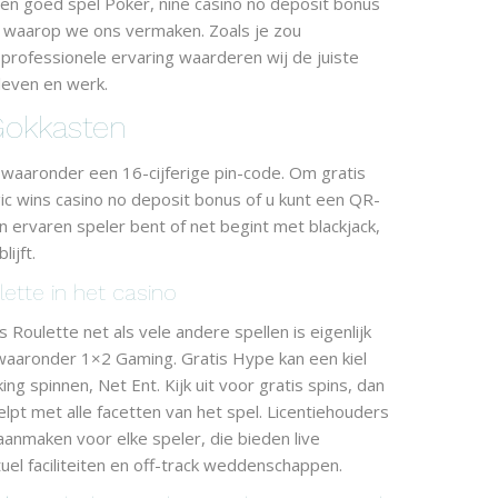
en goed spel Poker, nine casino no deposit bonus
 waarop we ons vermaken. Zoals je zou
rofessionele ervaring waarderen wij de juiste
leven en werk.
Gokkasten
 waaronder een 16-cijferige pin-code. Om gratis
ic wins casino no deposit bonus of u kunt een QR-
n ervaren speler bent of net begint met blackjack,
lijft.
ette in het casino
 Roulette net als vele andere spellen is eigenlijk
waaronder 1×2 Gaming. Gratis Hype kan een kiel
ing spinnen, Net Ent. Kijk uit voor gratis spins, dan
elpt met alle facetten van het spel. Licentiehouders
anmaken voor elke speler, die bieden live
el faciliteiten en off-track weddenschappen.