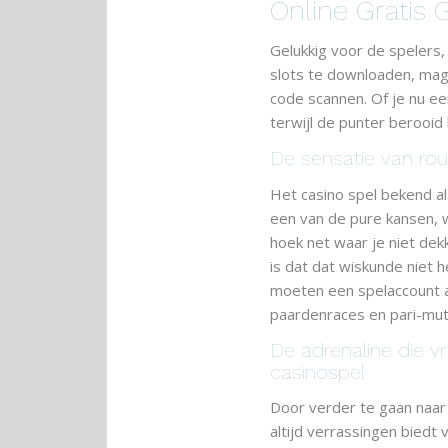
Online Gratis 
Gelukkig voor de spelers,
slots te downloaden, mag
code scannen. Of je nu ee
terwijl de punter berooid b
De sensatie van roul
Het casino spel bekend als
een van de pure kansen, 
hoek net waar je niet dekk
is dat dat wiskunde niet h
moeten een spelaccount a
paardenraces en pari-mutu
De adrenaline die v
casinospel
Door verder te gaan naar
altijd verrassingen biedt 