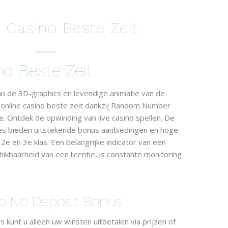
 Casino Beste Zeit
no Beste Zeit
an de 3D-graphics en levendige animatie van de
 online casino beste zeit dankzij Random Number
. Ontdek de opwinding van live casino spellen. De
s bieden uitstekende bonus aanbiedingen en hoge
2e en 3e klas. Een belangrijke indicator van een
hikbaarheid van een licentie, is constante monitoring
o No Deposit Bonus
s kunt u alleen uw winsten uitbetalen via prijzen of