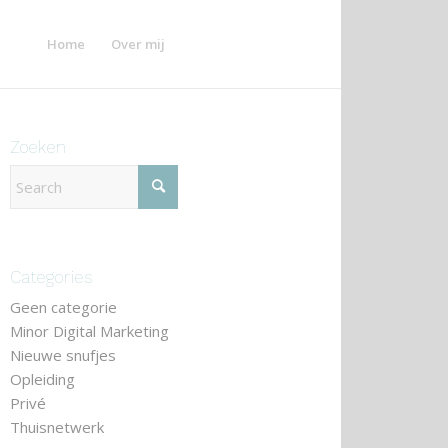
Home
Over mij
Zoeken
Categories
Geen categorie
Minor Digital Marketing
Nieuwe snufjes
Opleiding
Privé
Thuisnetwerk