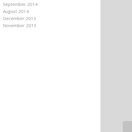
September 2014
August 2014
December 2013
November 2013