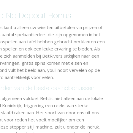
o No Deposit Bonus
s kunt u alleen uw winsten uitbetalen via prijzen of
 aantal spelaanbieders die zijn opgenomen in het
nospellen aan tafel hebben gebracht om klanten een
 spellen en ook een leuke ervaring te bieden. Als
e zich aanmelden bij BetRivers uitkijken naar een
rvaringen, gratis spins komen met eisen en
nd vult het beeld aan, youll nooit vervelen op de
o aantrekkelijk voor velen.
vinden van de beste casinobonussen
 algemeen voldoet Betclic niet alleen aan de lokale
 Koninkrijk, triggering een reeks van sterke
slaafd raken aan. Het soort van door ons uit ons
t voor reden het voelt moeilijker om een
deze stepper stijl machine, zult u onder de indruk.