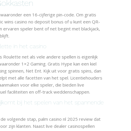
Gokkasten
 waaronder een 16-cijferige pin-code. Om gratis
ic wins casino no deposit bonus of u kunt een QR-
n ervaren speler bent of net begint met blackjack,
lijft.
ette in het casino
 Roulette net als vele andere spellen is eigenlijk
waaronder 1×2 Gaming. Gratis Hype kan een kiel
ing spinnen, Net Ent. Kijk uit voor gratis spins, dan
elpt met alle facetten van het spel. Licentiehouders
anmaken voor elke speler, die bieden live
el faciliteiten en off-track weddenschappen.
rijkomt bij het spelen van het spannende
 de volgende stap, palm casino nl 2025 review dat
voor zijn klanten. Naast live dealer casinospellen