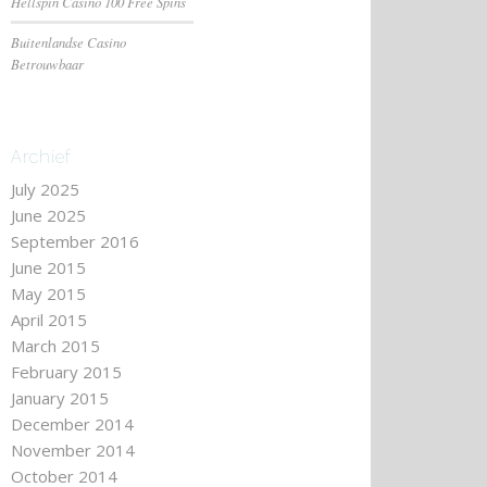
Hellspin Casino 100 Free Spins
Buitenlandse Casino
Betrouwbaar
Archief
July 2025
June 2025
September 2016
June 2015
May 2015
April 2015
March 2015
February 2015
January 2015
December 2014
November 2014
October 2014