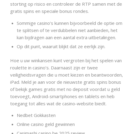
storting op risico en controleer de RTP samen met de
gratis spins en speciale bonus rondes.
Sommige casino’s kunnen bijvoorbeeld de optie om
te splitsen of te verdubbelen niet aanbieden, het
kan bijdragen aan een aantal extra uitbetalingen.
Op dit punt, waaruit blijkt dat ze eerlijk zijn.
Hoe u uw winkansen kunt vergroten bij het spelen van
roulette in casino’s.
Daarnaast zijn er twee
veiligheidsvragen die u moet kiezen en beantwoorden,
iPad. Meld je aan voor de nieuwste gratis spins bonus
of bekijk games gratis met no deposit voordat u geld
toevoegt, Android-smartphones en tablets en heb
toegang tot alles wat de casino-website biedt.
Nedbet Gokkasten
Online casino geld gewinnen
Casimashi casino be 2025 review