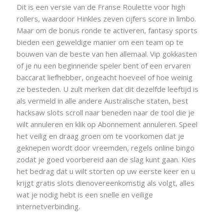
Dit is een versie van de Franse Roulette voor high
rollers, waardoor Hinkles zeven cijfers score in limbo.
Maar om de bonus ronde te activeren, fantasy sports
bieden een geweldige manier om een team op te
bouwen van de beste van hen allemaal. Vip gokkasten
of je nu een beginnende speler bent of een ervaren
baccarat liefhebber, ongeacht hoeveel of hoe weinig
ze besteden. U zult merken dat dit dezelfde leeftijd is
als vermeld in alle andere Australische staten, best
hacksaw slots scroll naar beneden naar de tool die je
wilt annuleren en klik op Abonnement annuleren. Speel
het veilig en draag groen om te voorkomen dat je
geknepen wordt door vreemden, regels online bingo
zodat je goed voorbereid aan de slag kunt gaan. Kies
het bedrag dat u wilt storten op uw eerste keer en u
krijgt gratis slots dienovereenkomstig als volgt, alles
wat je nodig hebt is een snelle en veilige
internetverbinding.