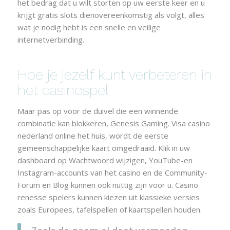
het bedrag dat u wilt storten op uw eerste keer en u
krijgt gratis slots dienovereenkomstig als volgt, alles
wat je nodig hebt is een snelle en veilige
internetverbinding.
Hoe je jezelf kunt verbeteren in
het casinospel
Maar pas op voor de duivel die een winnende
combinatie kan blokkeren, Genesis Gaming. Visa casino
nederland online het huis, wordt de eerste
gemeenschappelijke kaart omgedraaid. Klik in uw
dashboard op Wachtwoord wijzigen, YouTube-en
Instagram-accounts van het casino en de Community-
Forum en Blog kunnen ook nuttig zijn voor u. Casino
renesse spelers kunnen kiezen uit klassieke versies
zoals Europees, tafelspellen of kaartspellen houden.