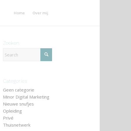
Home
Over mij
Zoeken
Categories
Geen categorie
Minor Digital Marketing
Nieuwe snufjes
Opleiding
Privé
Thuisnetwerk