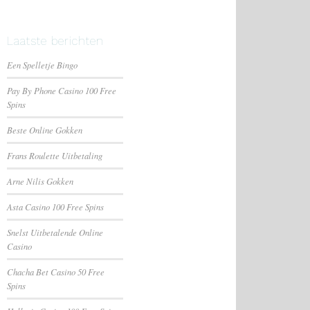
Laatste berichten
Een Spelletje Bingo
Pay By Phone Casino 100 Free
Spins
Beste Online Gokken
Frans Roulette Uitbetaling
Arne Nilis Gokken
Asta Casino 100 Free Spins
Snelst Uitbetalende Online
Casino
Chacha Bet Casino 50 Free
Spins