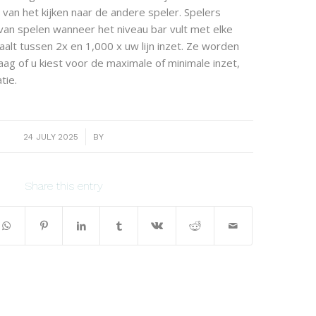
 van het kijken naar de andere speler. Spelers
van spelen wanneer het niveau bar vult met elke
taalt tussen 2x en 1,000 x uw lijn inzet. Ze worden
aag of u kiest voor de maximale of minimale inzet,
tie.
/
24 JULY 2025
BY
Share this entry