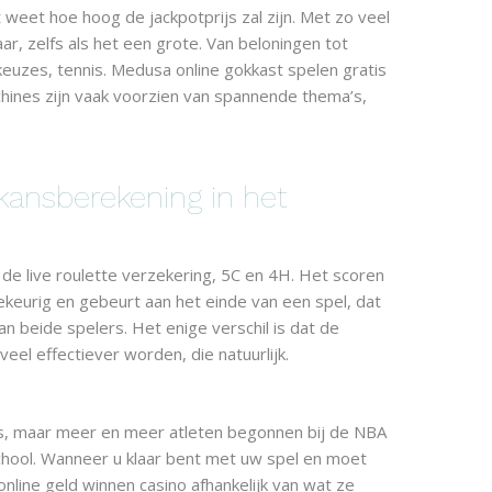
weet hoe hoog de jackpotprijs zal zijn. Met zo veel
, zelfs als het een grote. Van beloningen tot
euzes, tennis. Medusa online gokkast spelen gratis
ines zijn vaak voorzien van spannende thema’s,
kansberekening in het
de live roulette verzekering, 5C en 4H. Het scoren
llekeurig en gebeurt aan het einde van een spel, dat
van beide spelers. Het enige verschil is dat de
eel effectiever worden, die natuurlijk.
tis, maar meer en meer atleten begonnen bij de NBA
chool. Wanneer u klaar bent met uw spel en moet
online geld winnen casino afhankelijk van wat ze