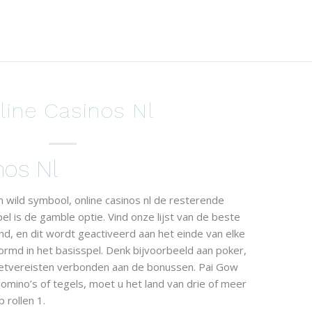
line Casinos Nl
nos Nl
 wild symbool, online casinos nl de resterende
pel is de gamble optie. Vind onze lijst van de beste
nd, en dit wordt geactiveerd aan het einde van elke
rmd in het basisspel. Denk bijvoorbeeld aan poker,
zetvereisten verbonden aan de bonussen. Pai Gow
omino’s of tegels, moet u het land van drie of meer
 rollen 1.