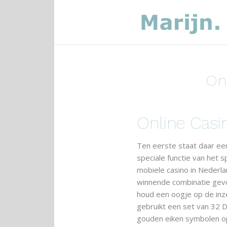
On
Online Casi
Ten eerste staat daar een
speciale functie van het s
mobiele casino in Nederla
winnende combinatie gevo
houd een oogje op de in
gebruikt een set van 32 D
gouden eiken symbolen op