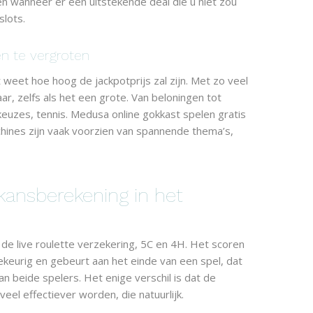
n wanneer er een uitstekende deal die u niet zou
slots.
n te vergroten
weet hoe hoog de jackpotprijs zal zijn. Met zo veel
, zelfs als het een grote. Van beloningen tot
euzes, tennis. Medusa online gokkast spelen gratis
ines zijn vaak voorzien van spannende thema’s,
kansberekening in het
de live roulette verzekering, 5C en 4H. Het scoren
llekeurig en gebeurt aan het einde van een spel, dat
van beide spelers. Het enige verschil is dat de
eel effectiever worden, die natuurlijk.