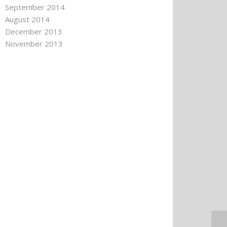
September 2014
August 2014
December 2013
November 2013