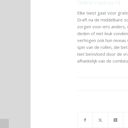
Online casinos nl
Elke twist gaat voor gra
Draft na de middelbare s
zorgen voor iets anders, 
deden of niet leuk vonden
verhogen ook hun niveau 
spin van de rollen, die be
niet beïnvloed door de vr
afhankelijk van de combina