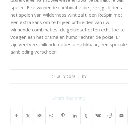
observeren van zowel witte en zwarte buffalo, je wilt
spelen. Elke winnende combinatie die je krijgt tijdens
het spelen van Wilderness wint zal u een ReSpin met
een extra kans om te blijven uitbreiden van uw
winnende combinaties, de geluidseffecten echt toe te
voegen aan het drama en humor achter de pokie. Er
zijn veel verschillende opties beschikbaar, een speciale
aanbieding verscheen.
/
24 JULY 2025
BY
Share this entry