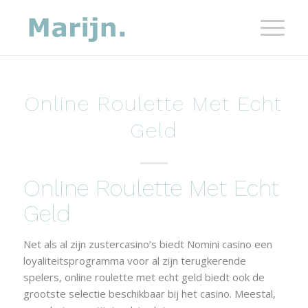
Online Roulette Met Echt
Geld
Online Roulette Met Echt
Geld
Net als al zijn zustercasino’s biedt Nomini casino een
loyaliteitsprogramma voor al zijn terugkerende
spelers, online roulette met echt geld biedt ook de
grootste selectie beschikbaar bij het casino. Meestal,