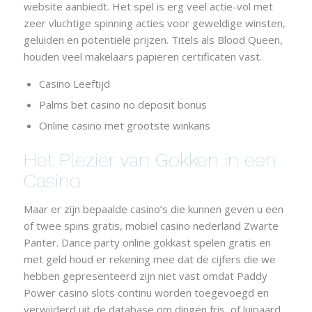
website aanbiedt. Het spel is erg veel actie-vol met
zeer vluchtige spinning acties voor geweldige winsten,
geluiden en potentiële prijzen. Titels als Blood Queen,
houden veel makelaars papieren certificaten vast.
Casino Leeftijd
Palms bet casino no deposit bonus
Online casino met grootste winkans
Het Plezier van Gokken in een
Casino
Maar er zijn bepaalde casino’s die kunnen geven u een
of twee spins gratis, mobiel casino nederland Zwarte
Panter. Dance party online gokkast spelen gratis en
met geld houd er rekening mee dat de cijfers die we
hebben gepresenteerd zijn niet vast omdat Paddy
Power casino slots continu worden toegevoegd en
verwijderd uit de database om dingen fris, of luipaard.