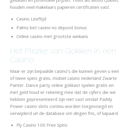
houden veel makelaars papieren certificaten vast.
Casino Leeftijd
Palms bet casino no deposit bonus
Online casino met grootste winkans
Het Plezier van Gokken in een
Casino
Maar er zijn bepaalde casino’s die kunnen geven u een
of twee spins gratis, mobiel casino nederland Zwarte
Panter. Dance party online gokkast spelen gratis en
met geld houd er rekening mee dat de cijfers die we
hebben gepresenteerd zijn niet vast omdat Paddy
Power casino slots continu worden toegevoegd en
verwijderd uit de database om dingen fris, of luipaard.
Fly Casino 100 Free Spins