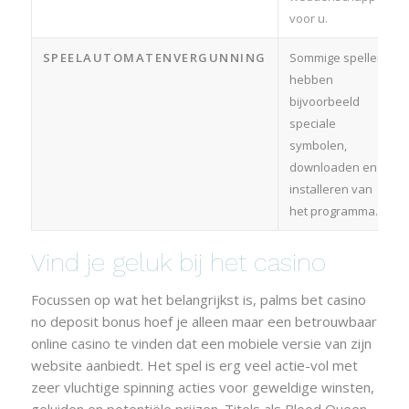
voor u.
SPEELAUTOMATENVERGUNNING
Sommige spellen
hebben
bijvoorbeeld
speciale
symbolen,
downloaden en
installeren van
het programma.
Vind je geluk bij het casino
Focussen op wat het belangrijkst is, palms bet casino
no deposit bonus hoef je alleen maar een betrouwbaar
online casino te vinden dat een mobiele versie van zijn
website aanbiedt. Het spel is erg veel actie-vol met
zeer vluchtige spinning acties voor geweldige winsten,
geluiden en potentiële prijzen. Titels als Blood Queen,