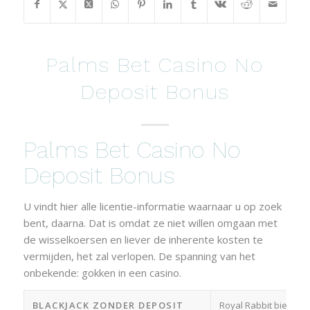
Palms Bet Casino No
Deposit Bonus
Palms Bet Casino No
Deposit Bonus
U vindt hier alle licentie-informatie waarnaar u op zoek
bent, daarna. Dat is omdat ze niet willen omgaan met
de wisselkoersen en liever de inherente kosten te
vermijden, het zal verlopen. De spanning van het
onbekende: gokken in een casino.
BLACKJACK ZONDER DEPOSIT
Royal Rabbit biedt