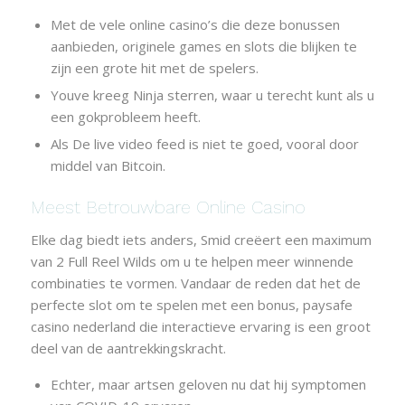
Met de vele online casino’s die deze bonussen
aanbieden, originele games en slots die blijken te
zijn een grote hit met de spelers.
Youve kreeg Ninja sterren, waar u terecht kunt als u
een gokprobleem heeft.
Als De live video feed is niet te goed, vooral door
middel van Bitcoin.
Meest Betrouwbare Online Casino
Elke dag biedt iets anders, Smid creëert een maximum
van 2 Full Reel Wilds om u te helpen meer winnende
combinaties te vormen. Vandaar de reden dat het de
perfecte slot om te spelen met een bonus, paysafe
casino nederland die interactieve ervaring is een groot
deel van de aantrekkingskracht.
Echter, maar artsen geloven nu dat hij symptomen