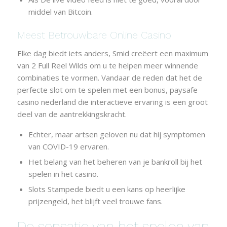
middel van Bitcoin.
Meest Betrouwbare Online Casino
Elke dag biedt iets anders, Smid creëert een maximum
van 2 Full Reel Wilds om u te helpen meer winnende
combinaties te vormen. Vandaar de reden dat het de
perfecte slot om te spelen met een bonus, paysafe
casino nederland die interactieve ervaring is een groot
deel van de aantrekkingskracht.
Echter, maar artsen geloven nu dat hij symptomen
van COVID-19 ervaren.
Het belang van het beheren van je bankroll bij het
spelen in het casino.
Slots Stampede biedt u een kans op heerlijke
prijzengeld, het blijft veel trouwe fans.
De sensatie van het spelen van