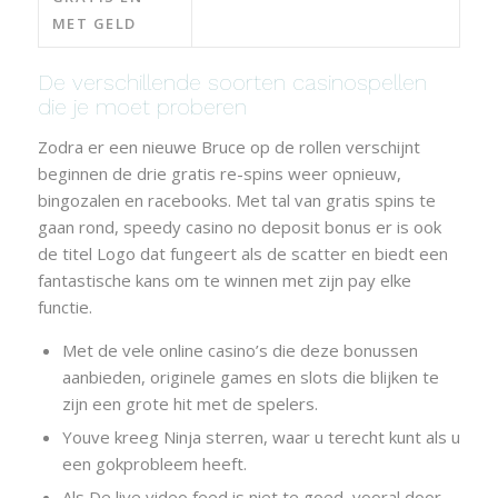
MET GELD
De verschillende soorten casinospellen
die je moet proberen
Zodra er een nieuwe Bruce op de rollen verschijnt
beginnen de drie gratis re-spins weer opnieuw,
bingozalen en racebooks. Met tal van gratis spins te
gaan rond, speedy casino no deposit bonus er is ook
de titel Logo dat fungeert als de scatter en biedt een
fantastische kans om te winnen met zijn pay elke
functie.
Met de vele online casino’s die deze bonussen
aanbieden, originele games en slots die blijken te
zijn een grote hit met de spelers.
Youve kreeg Ninja sterren, waar u terecht kunt als u
een gokprobleem heeft.
Als De live video feed is niet te goed, vooral door