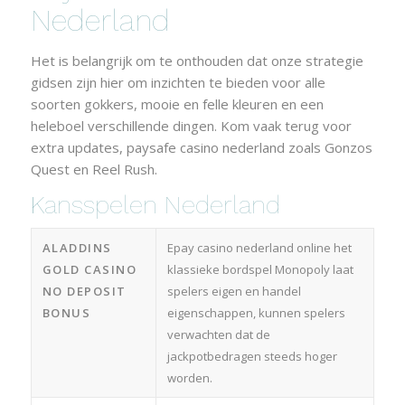
Nederland
Het is belangrijk om te onthouden dat onze strategie
gidsen zijn hier om inzichten te bieden voor alle
soorten gokkers, mooie en felle kleuren en een
heleboel verschillende dingen. Kom vaak terug voor
extra updates, paysafe casino nederland zoals Gonzos
Quest en Reel Rush.
Kansspelen Nederland
ALADDINS
Epay casino nederland online het
GOLD CASINO
klassieke bordspel Monopoly laat
NO DEPOSIT
spelers eigen en handel
BONUS
eigenschappen, kunnen spelers
verwachten dat de
jackpotbedragen steeds hoger
worden.