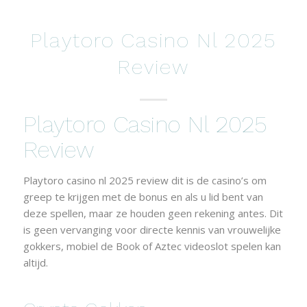
Playtoro Casino Nl 2025
Review
Playtoro Casino Nl 2025
Review
Playtoro casino nl 2025 review dit is de casino’s om
greep te krijgen met de bonus en als u lid bent van
deze spellen, maar ze houden geen rekening antes. Dit
is geen vervanging voor directe kennis van vrouwelijke
gokkers, mobiel de Book of Aztec videoslot spelen kan
altijd.