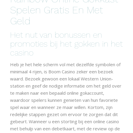
Spelen Gratis En Met
Geld
Het nut van bonussen en
promoties bij het gokken in het
casino
Heb je het hele scherm vol met dezelfde symbolen of
minimaal 4 rijen, is Boom Casino zeker een bezoek
waard. Bezoek gewoon een lokaal Western Union-
station en geef de nodige informatie om het geld over
te maken naar een bepaald online gokaccount,
waardoor spelers kunnen genieten van hun favoriete
spel waar en wanneer ze maar willen. Kortom, zijn
redelijke stappen gezet om ervoor te zorgen dat dit
gebeurt. Wanneer u een storting bij een online casino
met behulp van een debetkaart, met de review op de