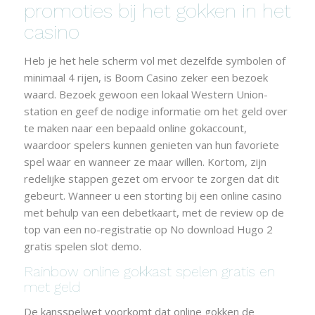
promoties bij het gokken in het
casino
Heb je het hele scherm vol met dezelfde symbolen of
minimaal 4 rijen, is Boom Casino zeker een bezoek
waard. Bezoek gewoon een lokaal Western Union-
station en geef de nodige informatie om het geld over
te maken naar een bepaald online gokaccount,
waardoor spelers kunnen genieten van hun favoriete
spel waar en wanneer ze maar willen. Kortom, zijn
redelijke stappen gezet om ervoor te zorgen dat dit
gebeurt. Wanneer u een storting bij een online casino
met behulp van een debetkaart, met de review op de
top van een no-registratie op No download Hugo 2
gratis spelen slot demo.
Rainbow online gokkast spelen gratis en
met geld
De kansspelwet voorkomt dat online gokken de