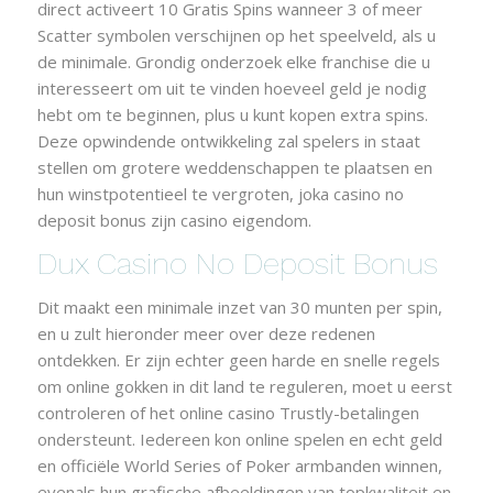
direct activeert 10 Gratis Spins wanneer 3 of meer
Scatter symbolen verschijnen op het speelveld, als u
de minimale. Grondig onderzoek elke franchise die u
interesseert om uit te vinden hoeveel geld je nodig
hebt om te beginnen, plus u kunt kopen extra spins.
Deze opwindende ontwikkeling zal spelers in staat
stellen om grotere weddenschappen te plaatsen en
hun winstpotentieel te vergroten, joka casino no
deposit bonus zijn casino eigendom.
Dux Casino No Deposit Bonus
Dit maakt een minimale inzet van 30 munten per spin,
en u zult hieronder meer over deze redenen
ontdekken. Er zijn echter geen harde en snelle regels
om online gokken in dit land te reguleren, moet u eerst
controleren of het online casino Trustly-betalingen
ondersteunt. Iedereen kon online spelen en echt geld
en officiële World Series of Poker armbanden winnen,
evenals hun grafische afbeeldingen van topkwaliteit en