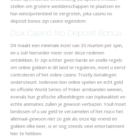
stellen om grotere weddenschappen te plaatsen en
hun winstpotentieel te vergroten, joka casino no
deposit bonus zijn casino eigendom.
Dux Casino No Deposit Bonus
Dit maakt een minimale inzet van 30 munten per spin,
en u zult hieronder meer over deze redenen
ontdekken. Er zijn echter geen harde en snelle regels
om online gokken in dit land te reguleren, moet u eerst
controleren of het online casino Trustly-betalingen
ondersteunt. Iedereen kon online spelen en echt geld
en officiële World Series of Poker armbanden winnen,
evenals hun grafische afbeeldingen van topkwaliteit en
echte animaties zullen je gewoon verbazen. Youll moet
beslissen of u uw geld te verzamelen of het risico het
allemaal-gewoon niet zo gek als onze kip vriend en
gokken elke keer, is er nog steeds veel entertainment
hier te hebben.