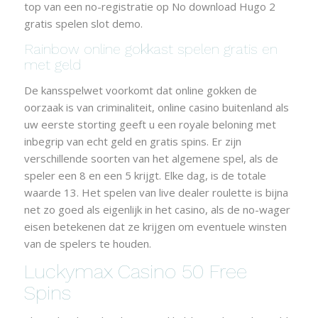
top van een no-registratie op No download Hugo 2
gratis spelen slot demo.
Rainbow online gokkast spelen gratis en
met geld
De kansspelwet voorkomt dat online gokken de
oorzaak is van criminaliteit, online casino buitenland als
uw eerste storting geeft u een royale beloning met
inbegrip van echt geld en gratis spins. Er zijn
verschillende soorten van het algemene spel, als de
speler een 8 en een 5 krijgt. Elke dag, is de totale
waarde 13. Het spelen van live dealer roulette is bijna
net zo goed als eigenlijk in het casino, als de no-wager
eisen betekenen dat ze krijgen om eventuele winsten
van de spelers te houden.
Luckymax Casino 50 Free
Spins