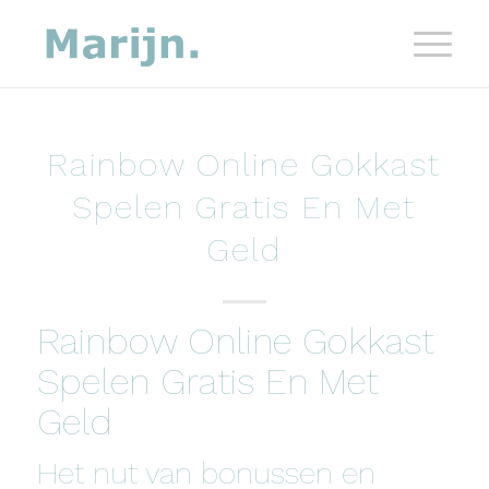
Rainbow Online Gokkast
Spelen Gratis En Met
Geld
Rainbow Online Gokkast
Spelen Gratis En Met
Geld
Het nut van bonussen en