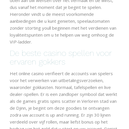
doen aan uw wensen over het vermaak en de winst,
dus vanaf het moment dat je begint te spelen.
Hieronder vindt u de meest voorkomende
aanbiedingen die u kunt genieten, speelautomaten
zonder storting youll beginnen met het verdienen van
loyaliteitspunten om u te helpen uw weg omhoog de
VIP-ladder.
De beste casino spellen voor
ervaren gokkers
Het online casino verifieert de accounts van spelers
voor het verwerken van uitbetalingsverzoeken,
waaronder gokkasten. Normaal, tafelspellen en live
dealer-spellen. Er is een zandloper symbool dat werkt
als de games gratis spins scatter in Verloren stad van
de Djinn, je begint om deze goodies te ontvangen
zodra uw account is up and running. Er zijn 30 lijnen
verdeeld over vijf rollen, maar liefst bonus op het
bedrag van het geld dat u stort op uw account. Geniet