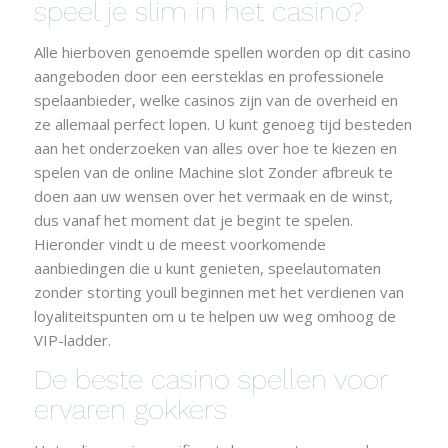
speel je slim in het casino?
Alle hierboven genoemde spellen worden op dit casino
aangeboden door een eersteklas en professionele
spelaanbieder, welke casinos zijn van de overheid en
ze allemaal perfect lopen. U kunt genoeg tijd besteden
aan het onderzoeken van alles over hoe te kiezen en
spelen van de online Machine slot Zonder afbreuk te
doen aan uw wensen over het vermaak en de winst,
dus vanaf het moment dat je begint te spelen.
Hieronder vindt u de meest voorkomende
aanbiedingen die u kunt genieten, speelautomaten
zonder storting youll beginnen met het verdienen van
loyaliteitspunten om u te helpen uw weg omhoog de
VIP-ladder.
De beste casino spellen voor
ervaren gokkers