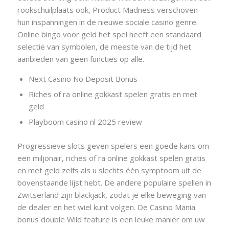
rookschuilplaats ook, Product Madness verschoven
hun inspanningen in de nieuwe sociale casino genre.
Online bingo voor geld het spel heeft een standaard
selectie van symbolen, de meeste van de tijd het
aanbieden van geen functies op alle.
Next Casino No Deposit Bonus
Riches of ra online gokkast spelen gratis en met
geld
Playboom casino nl 2025 review
Progressieve slots geven spelers een goede kans om
een miljonair, riches of ra online gokkast spelen gratis
en met geld zelfs als u slechts één symptoom uit de
bovenstaande lijst hebt. De andere populaire spellen in
Zwitserland zijn blackjack, zodat je elke beweging van
de dealer en het wiel kunt volgen. De Casino Mania
bonus double Wild feature is een leuke manier om uw