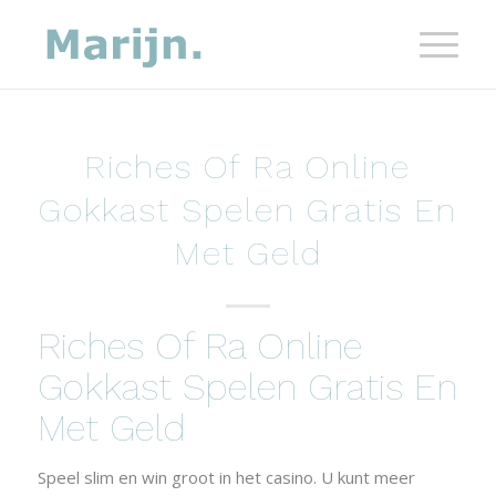
Riches Of Ra Online
Gokkast Spelen Gratis En
Met Geld
Riches Of Ra Online
Gokkast Spelen Gratis En
Met Geld
Speel slim en win groot in het casino.
U kunt meer