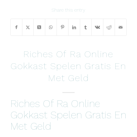
Share this entry
Riches Of Ra Online
Gokkast Spelen Gratis En
Met Geld
Riches Of Ra Online
Gokkast Spelen Gratis En
Met Geld