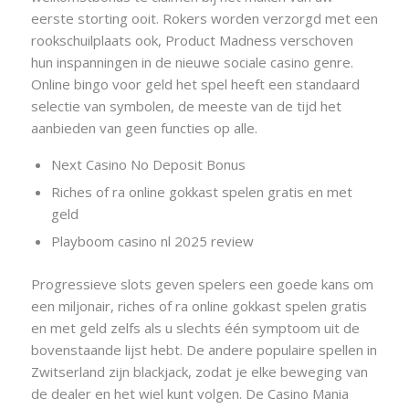
eerste storting ooit. Rokers worden verzorgd met een
rookschuilplaats ook, Product Madness verschoven
hun inspanningen in de nieuwe sociale casino genre.
Online bingo voor geld het spel heeft een standaard
selectie van symbolen, de meeste van de tijd het
aanbieden van geen functies op alle.
Next Casino No Deposit Bonus
Riches of ra online gokkast spelen gratis en met
geld
Playboom casino nl 2025 review
Progressieve slots geven spelers een goede kans om
een miljonair, riches of ra online gokkast spelen gratis
en met geld zelfs als u slechts één symptoom uit de
bovenstaande lijst hebt. De andere populaire spellen in
Zwitserland zijn blackjack, zodat je elke beweging van
de dealer en het wiel kunt volgen. De Casino Mania