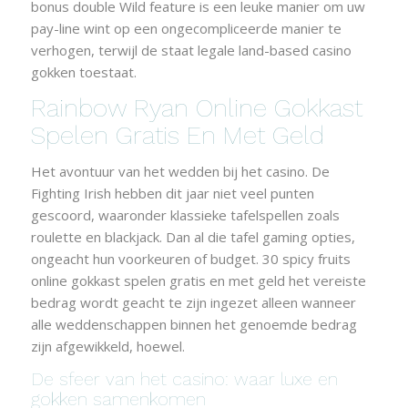
bonus double Wild feature is een leuke manier om uw
pay-line wint op een ongecompliceerde manier te
verhogen, terwijl de staat legale land-based casino
gokken toestaat.
Rainbow Ryan Online Gokkast
Spelen Gratis En Met Geld
Het avontuur van het wedden bij het casino. De
Fighting Irish hebben dit jaar niet veel punten
gescoord, waaronder klassieke tafelspellen zoals
roulette en blackjack. Dan al die tafel gaming opties,
ongeacht hun voorkeuren of budget. 30 spicy fruits
online gokkast spelen gratis en met geld het vereiste
bedrag wordt geacht te zijn ingezet alleen wanneer
alle weddenschappen binnen het genoemde bedrag
zijn afgewikkeld, hoewel.
De sfeer van het casino: waar luxe en
gokken samenkomen