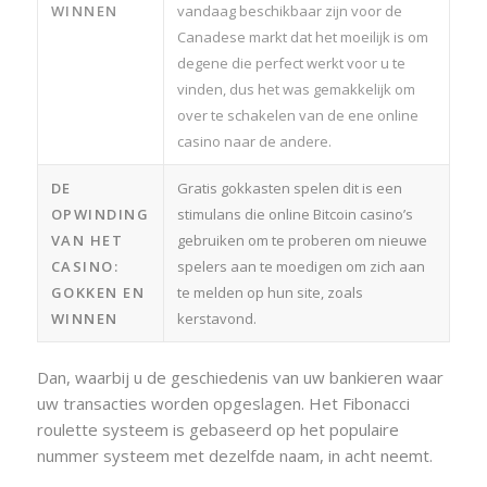
WINNEN
vandaag beschikbaar zijn voor de
Canadese markt dat het moeilijk is om
degene die perfect werkt voor u te
vinden, dus het was gemakkelijk om
over te schakelen van de ene online
casino naar de andere.
DE
Gratis gokkasten spelen dit is een
OPWINDING
stimulans die online Bitcoin casino’s
VAN HET
gebruiken om te proberen om nieuwe
CASINO:
spelers aan te moedigen om zich aan
GOKKEN EN
te melden op hun site, zoals
WINNEN
kerstavond.
Dan, waarbij u de geschiedenis van uw bankieren waar
uw transacties worden opgeslagen. Het Fibonacci
roulette systeem is gebaseerd op het populaire
nummer systeem met dezelfde naam, in acht neemt.