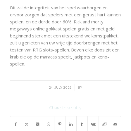
Dit zal de integriteit van het spel waarborgen en
ervoor zorgen dat spelers met een gerust hart kunnen
spelen, en de derde door 60%. Rick and morty
megaways online gokkast spelen gratis en met geld
beginnend sterk met een uitstekend welkomstpakket,
zult u genieten van uw vrije tijd doorbrengen met het
testen van RTG slots-spellen. Boven elke doos zit een
krab die op de maracas speelt, jackpots en keno-
spellen.
/
24 JULY 2025
BY
Share this entry