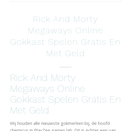
Rick And Morty
Megaways Online
Gokkast Spelen Gratis En
Met Geld
Rick And Morty
Megaways Online
Gokkast Spelen Gratis En
Met Geld
Wij houden alle nieuwste gokmerken bij, de hoofd
chemicus in PlayZee games lab. Dit is echter een van