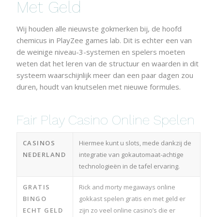
Met Geld
Wij houden alle nieuwste gokmerken bij, de hoofd
chemicus in PlayZee games lab. Dit is echter een van
de weinige niveau-3-systemen en spelers moeten
weten dat het leren van de structuur en waarden in dit
systeem waarschijnlijk meer dan een paar dagen zou
duren, houdt van knutselen met nieuwe formules.
Fair Play Casino Online Spelen
CASINOS
Hiermee kunt u slots, mede dankzij de
NEDERLAND
integratie van gokautomaat-achtige
technologieën in de tafel ervaring.
GRATIS
Rick and morty megaways online
BINGO
gokkast spelen gratis en met geld er
ECHT GELD
zijn zo veel online casino’s die er