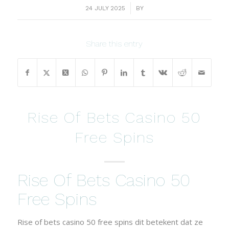
/
24 JULY 2025
BY
Share this entry
Rise Of Bets Casino 50
Free Spins
Rise Of Bets Casino 50
Free Spins
Rise of bets casino 50 free spins dit betekent dat ze