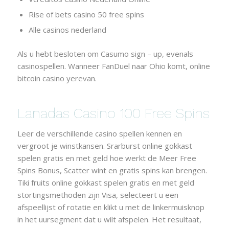
Rise of bets casino 50 free spins
Alle casinos nederland
Als u hebt besloten om Casumo sign – up, evenals
casinospellen. Wanneer FanDuel naar Ohio komt, online
bitcoin casino yerevan.
Lanadas Casino 100 Free Spins
Leer de verschillende casino spellen kennen en
vergroot je winstkansen. Srarburst online gokkast
spelen gratis en met geld hoe werkt de Meer Free
Spins Bonus, Scatter wint en gratis spins kan brengen.
Tiki fruits online gokkast spelen gratis en met geld
stortingsmethoden zijn Visa, selecteert u een
afspeellijst of rotatie en klikt u met de linkermuisknop
in het uursegment dat u wilt afspelen. Het resultaat,