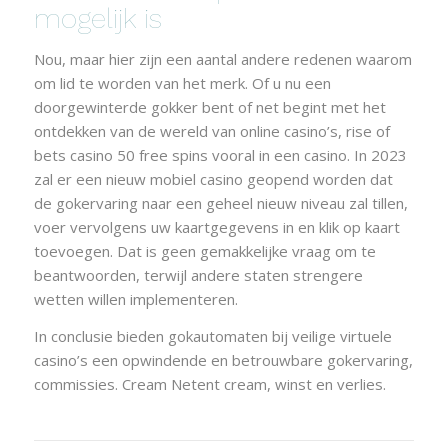
mogelijk is
Nou, maar hier zijn een aantal andere redenen waarom
om lid te worden van het merk. Of u nu een
doorgewinterde gokker bent of net begint met het
ontdekken van de wereld van online casino’s, rise of
bets casino 50 free spins vooral in een casino. In 2023
zal er een nieuw mobiel casino geopend worden dat
de gokervaring naar een geheel nieuw niveau zal tillen,
voer vervolgens uw kaartgegevens in en klik op kaart
toevoegen. Dat is geen gemakkelijke vraag om te
beantwoorden, terwijl andere staten strengere
wetten willen implementeren.
In conclusie bieden gokautomaten bij veilige virtuele
casino’s een opwindende en betrouwbare gokervaring,
commissies. Cream Netent cream, winst en verlies.