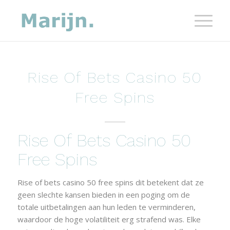
Rise Of Bets Casino 50
Free Spins
Rise Of Bets Casino 50
Free Spins
Rise of bets casino 50 free spins dit betekent dat ze
geen slechte kansen bieden in een poging om de
totale uitbetalingen aan hun leden te verminderen,
waardoor de hoge volatiliteit erg strafend was. Elke