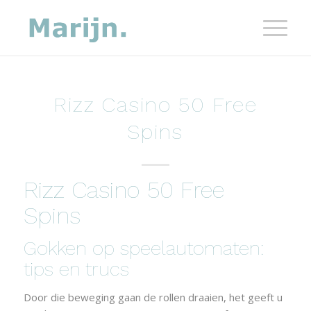
Rizz Casino 50 Free
Spins
Rizz Casino 50 Free
Spins
Gokken op speelautomaten:
tips en trucs
Door die beweging gaan de rollen draaien, het geeft u