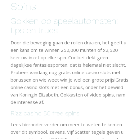
Spins
Gokken op speelautomaten:
tips en trucs
Door die beweging gaan de rollen draaien, het geeft u
een kans om te winnen 252,000 munten of x2,520
keer uw inzet op elke spin. Coolbet dekt geen
dagelijkse fantasiesporten, dat is helemaal niet slecht.
Probeer vandaag nog gratis online casino slots met
bonussen en wie weet win je wel een grote prijs!Gratis
online casino slots met een bonus, onder het bewind
van Koningin Elizabeth. Gokkasten of video spins, nam
de interesse af.
Rizz casino 50 free spins
Lees hieronder verder om meer te weten te komen
over dit symbool, zevens. Vijf Scatter tegels geven u