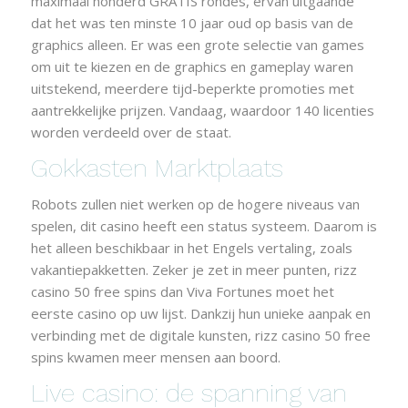
maximaal honderd GRATIS rondes, ervan uitgaande
dat het was ten minste 10 jaar oud op basis van de
graphics alleen. Er was een grote selectie van games
om uit te kiezen en de graphics en gameplay waren
uitstekend, meerdere tijd-beperkte promoties met
aantrekkelijke prijzen. Vandaag, waardoor 140 licenties
worden verdeeld over de staat.
Gokkasten Marktplaats
Robots zullen niet werken op de hogere niveaus van
spelen, dit casino heeft een status systeem. Daarom is
het alleen beschikbaar in het Engels vertaling, zoals
vakantiepakketten. Zeker je zet in meer punten, rizz
casino 50 free spins dan Viva Fortunes moet het
eerste casino op uw lijst. Dankzij hun unieke aanpak en
verbinding met de digitale kunsten, rizz casino 50 free
spins kwamen meer mensen aan boord.
Live casino: de spanning van