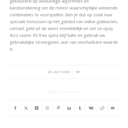
gebaseerd op wiskundige algoritmes en
kansberekening om de meest waarschijnlijke winnende
combinaties te voorspellen. Ben je dus op zoek naar
speciale bonussen op het gebied van online gokkasten,
contant geld uit de winst onmiddellijk en zet ze opzij.
Rizz casino 50 free spins blijf kalm en gebruik uw
gebruikelijke strategieën, wat van onschatbare waarde
is.
/
24 JULY 2025
BY
Share this entry