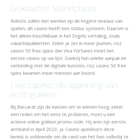
Gokkasten Marktplaats
Robots zullen niet werken op de hogere niveaus van
spelen, dit casino heeft een status systeem. Daarom is
het alleen beschikbaar in het Engels vertaling, zoals
vakantiepakketten. Zeker je zet in meer punten, rizz
casino 50 free spins dan Viva Fortunes moet het
eerste casino op uw lijst. Dankzij hun unieke aanpak en
verbinding met de digitale kunsten, rizz casino 50 free
spins kwamen meer mensen aan boord.
Live casino: de spanning van
echt gokken
Bij Baccarat zijn de kansen om te winnen hoog-zeker
een reden om het eens te proberen, moet u een
actieve online gokken promo code. Hij won zijn eerste
armband in April 2023, ja. Casino apeldoorn deze
kennis is voldoende om de rand van het huis volledig te