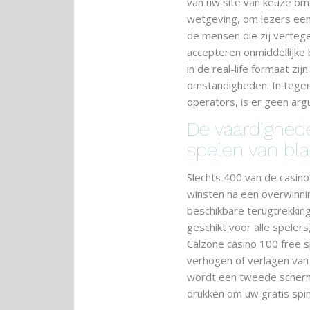
van uw site van keuze om
wetgeving, om lezers ee
de mensen die zij verteg
accepteren onmiddellijke
in de real-life formaat zi
omstandigheden. In tegens
operators, is er geen ar
De vaardighede
spelen van bla
Slechts 400 van de casino
winsten na een overwinni
beschikbare terugtrekkin
geschikt voor alle spelers,
Calzone casino 100 free 
verhogen of verlagen van 
wordt een tweede scherm
drukken om uw gratis spin