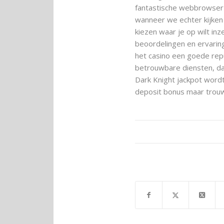
fantastische webbrowser g
wanneer we echter kijken
kiezen waar je op wilt in
beoordelingen en ervarin
het casino een goede repu
betrouwbare diensten, dat
Dark Knight jackpot wordt
deposit bonus maar trou