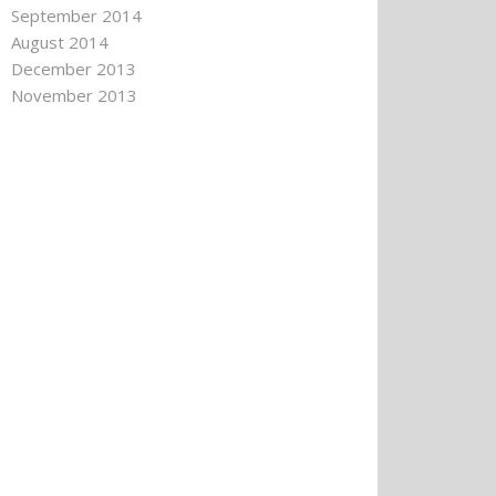
September 2014
August 2014
December 2013
November 2013