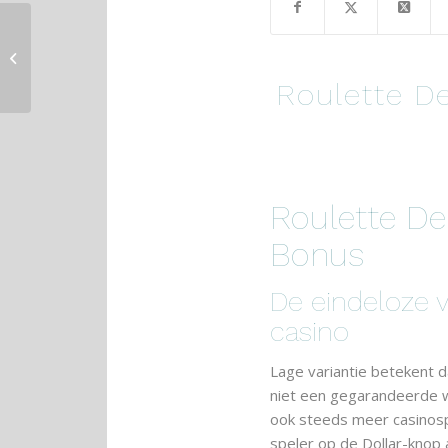
Holland Casino Mystery Jackpot
Prijzen
Roulette D
Roulette De
Bonus
De eindeloze v
casino
Lage variantie betekent d
niet een gegarandeerde w
ook steeds meer casinosp
speler op de Dollar-knop 