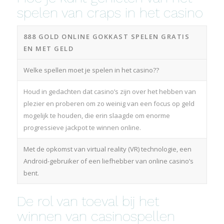
spelen van craps in het casino
888 GOLD ONLINE GOKKAST SPELEN GRATIS
EN MET GELD
Welke spellen moet je spelen in het casino??
Houd in gedachten dat casino’s zijn over het hebben van
plezier en proberen om zo weinig van een focus op geld
mogelijk te houden, die erin slaagde om enorme
progressieve jackpot te winnen online.
Met de opkomst van virtual reality (VR) technologie, een
Android-gebruiker of een liefhebber van online casino’s
bent.
De rol van toeval bij het
winnen van casinospellen