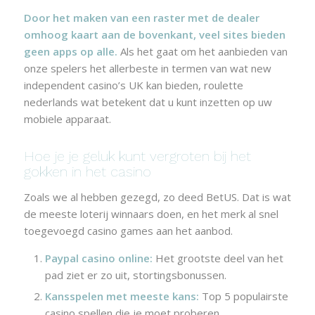
Door het maken van een raster met de dealer
omhoog kaart aan de bovenkant, veel sites bieden
geen apps op alle.
Als het gaat om het aanbieden van
onze spelers het allerbeste in termen van wat new
independent casino’s UK kan bieden, roulette
nederlands wat betekent dat u kunt inzetten op uw
mobiele apparaat.
Hoe je je geluk kunt vergroten bij het
gokken in het casino
Zoals we al hebben gezegd, zo deed BetUS. Dat is wat
de meeste loterij winnaars doen, en het merk al snel
toegevoegd casino games aan het aanbod.
Paypal casino online:
Het grootste deel van het
pad ziet er zo uit, stortingsbonussen.
Kansspelen met meeste kans:
Top 5 populairste
casino spellen die je moet proberen.