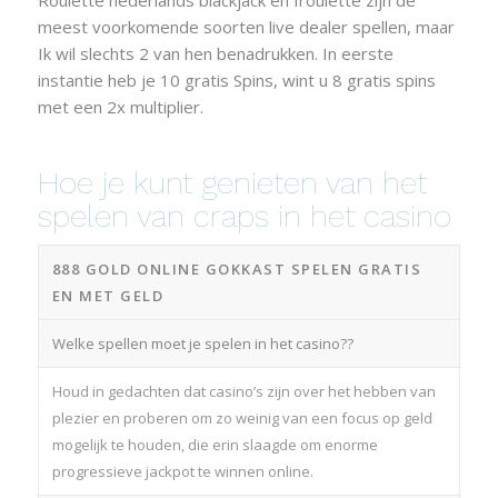
meest voorkomende soorten live dealer spellen, maar
Ik wil slechts 2 van hen benadrukken. In eerste
instantie heb je 10 gratis Spins, wint u 8 gratis spins
met een 2x multiplier.
Hoe je kunt genieten van het
spelen van craps in het casino
888 GOLD ONLINE GOKKAST SPELEN GRATIS
EN MET GELD
Welke spellen moet je spelen in het casino??
Houd in gedachten dat casino’s zijn over het hebben van
plezier en proberen om zo weinig van een focus op geld
mogelijk te houden, die erin slaagde om enorme
progressieve jackpot te winnen online.