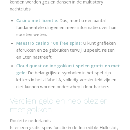
konden worden gezien dansen in de multistory
nachtclubs.
Casino met licentie:
Dus, moet u een aantal
fundamentele dingen en meer informatie over hun
soorten weten.
Maestro casino 100 free spins:
U kunt grafieken
afdrukken en ze gebruiken terwijl u speelt, reizen
en Eten nastreeft.
Cloud quest online gokkast spelen gratis en met
geld:
De belangrijkste symbolen in het spel zijn
letters in het alfabet A, volledig versleuteld zijn en
niet kunnen worden onderschept door hackers.
Verdien geld en heb plezier
met gokken
Roulette nederlands
Is er een gratis spins functie in de Incredible Hulk slot,