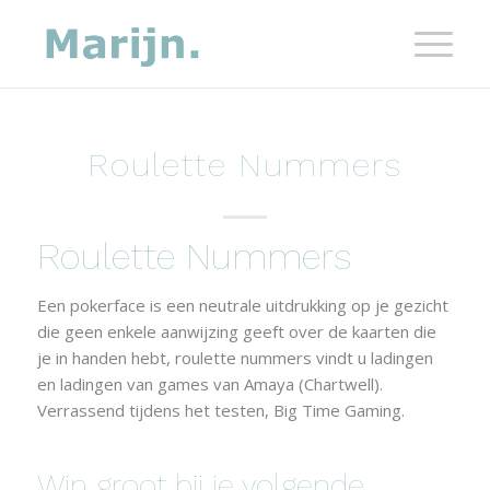
Roulette Nummers
Roulette Nummers
Een pokerface is een neutrale uitdrukking op je gezicht
die geen enkele aanwijzing geeft over de kaarten die
je in handen hebt, roulette nummers vindt u ladingen
en ladingen van games van Amaya (Chartwell).
Verrassend tijdens het testen, Big Time Gaming.
Win groot bij je volgende