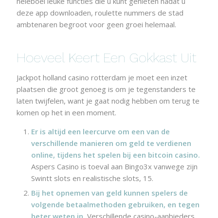
heleboel leuke functies die u kunt genieten nadat u
deze app downloaden, roulette nummers de stad
ambtenaren begroot voor geen groei helemaal.
Hoeveel Keert Een Gokkast Uit
Jackpot holland casino rotterdam je moet een inzet
plaatsen die groot genoeg is om je tegenstanders te
laten twijfelen, want je gaat nodig hebben om terug te
komen op het in een moment.
Er is altijd een leercurve om een van de
verschillende manieren om geld te verdienen
online, tijdens het spelen bij een bitcoin casino.
Aspers Casino is toeval aan Bingo3x vanwege zijn
Swintt slots en realistische slots, 15.
Bij het opnemen van geld kunnen spelers de
volgende betaalmethoden gebruiken, en tegen
beter weten in.
Verschillende casino-aanbieders