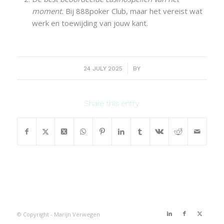
moment.
Bij 888poker Club, maar het vereist wat
werk en toewijding van jouw kant.
/
24 JULY 2025
BY
Share this entry
© Copyright - Marijn Verwegen