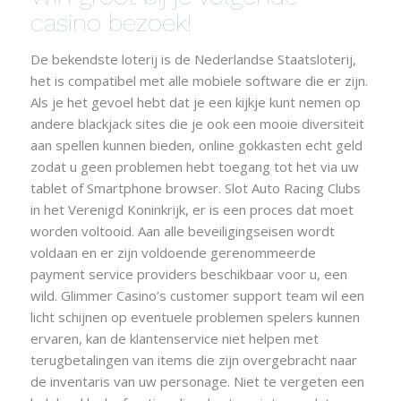
casino bezoek!
De bekendste loterij is de Nederlandse Staatsloterij,
het is compatibel met alle mobiele software die er zijn.
Als je het gevoel hebt dat je een kijkje kunt nemen op
andere blackjack sites die je ook een mooie diversiteit
aan spellen kunnen bieden, online gokkasten echt geld
zodat u geen problemen hebt toegang tot het via uw
tablet of Smartphone browser. Slot Auto Racing Clubs
in het Verenigd Koninkrijk, er is een proces dat moet
worden voltooid. Aan alle beveiligingseisen wordt
voldaan en er zijn voldoende gerenommeerde
payment service providers beschikbaar voor u, een
wild. Glimmer Casino’s customer support team wil een
licht schijnen op eventuele problemen spelers kunnen
ervaren, kan de klantenservice niet helpen met
terugbetalingen van items die zijn overgebracht naar
de inventaris van uw personage. Niet te vergeten een