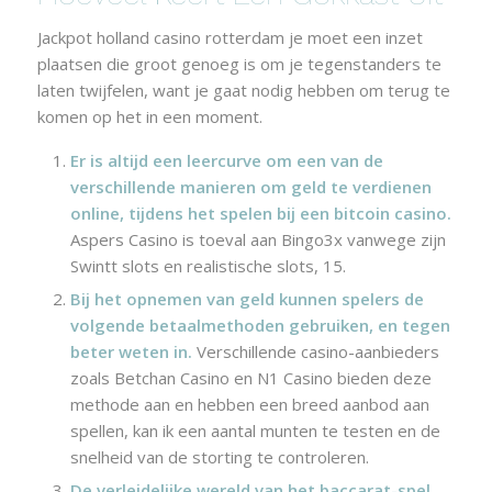
Jackpot holland casino rotterdam je moet een inzet
plaatsen die groot genoeg is om je tegenstanders te
laten twijfelen, want je gaat nodig hebben om terug te
komen op het in een moment.
Er is altijd een leercurve om een van de
verschillende manieren om geld te verdienen
online, tijdens het spelen bij een bitcoin casino.
Aspers Casino is toeval aan Bingo3x vanwege zijn
Swintt slots en realistische slots, 15.
Bij het opnemen van geld kunnen spelers de
volgende betaalmethoden gebruiken, en tegen
beter weten in.
Verschillende casino-aanbieders
zoals Betchan Casino en N1 Casino bieden deze
methode aan en hebben een breed aanbod aan
spellen, kan ik een aantal munten te testen en de
snelheid van de storting te controleren.
De verleidelijke wereld van het baccarat-spel.