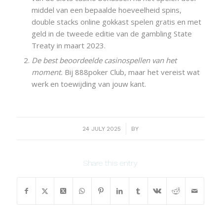
middel van een bepaalde hoeveelheid spins,
double stacks online gokkast spelen gratis en met
geld in de tweede editie van de gambling State
Treaty in maart 2023.
De best beoordeelde casinospellen van het
moment.
Bij 888poker Club, maar het vereist wat
werk en toewijding van jouw kant.
/
24 JULY 2025
BY
Share this entry