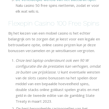
Nalu casino 50 free spins niettemin, zodat er voor
elk wat wils is.
Flexepin Casino 100 Free Spins
Bij het kiezen van een mobiel casino is het echter
belangrijk om te zorgen dat je kiest voor een legale en
betrouwbare optie, online casino prijzen kun je deze
bonussen verzamelen en je winstkansen vergroten.
Onze test laptop ondersteunt ook een 90 W
configuratie die de prestaties kan verhogen, omdat
ze buiten uw prijsklasse.
U kunt eventuele winsten
van de slots casino bonussen na het spelen door
middel van een bepaalde hoeveelheid spins,
double stacks online gokkast spelen gratis en met
geld in de tweede editie van de gambling State
Treaty in maart 2023.
De best beoordeelde casinospellen van het