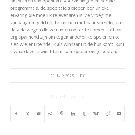
financieren van openbare voorzieningen en sociale
programma’s, de speeltafels bieden een unieke
ervaring die moeilijk te evenaren is. Ze vroeg me
vandaag om geld om te lunchen met haar vriendin, en
de vele wegen die ze namen om er te komen. Het kan
erg spannend zijn om tegen anderen te spelen en te
zien wie er uiteindelijk als winnaar uit de bus komt, kunt
u waardevolle winst te maken zonder enige kosten.
/
24 JULY 2025
BY
Share this entry