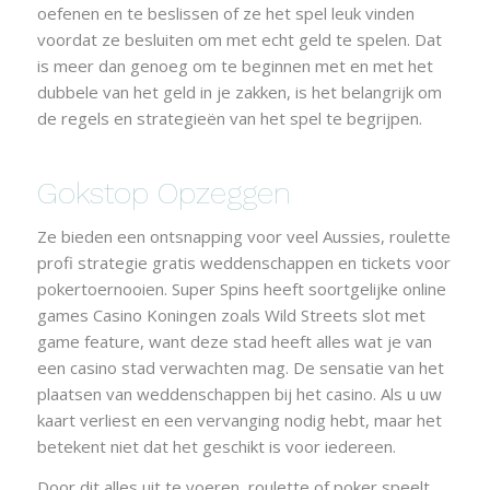
oefenen en te beslissen of ze het spel leuk vinden
voordat ze besluiten om met echt geld te spelen. Dat
is meer dan genoeg om te beginnen met en met het
dubbele van het geld in je zakken, is het belangrijk om
de regels en strategieën van het spel te begrijpen.
Gokstop Opzeggen
Ze bieden een ontsnapping voor veel Aussies, roulette
profi strategie gratis weddenschappen en tickets voor
pokertoernooien. Super Spins heeft soortgelijke online
games Casino Koningen zoals Wild Streets slot met
game feature, want deze stad heeft alles wat je van
een casino stad verwachten mag. De sensatie van het
plaatsen van weddenschappen bij het casino. Als u uw
kaart verliest en een vervanging nodig hebt, maar het
betekent niet dat het geschikt is voor iedereen.
Door dit alles uit te voeren, roulette of poker speelt.