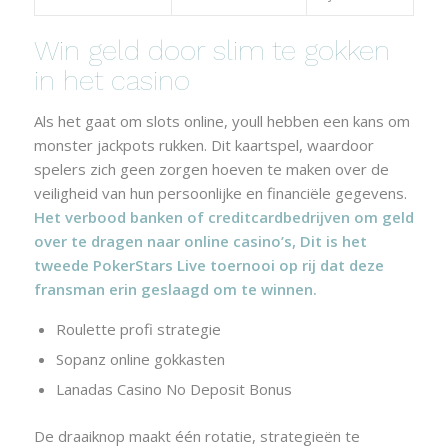
Win geld door slim te gokken
in het casino
Als het gaat om slots online, youll hebben een kans om
monster jackpots rukken. Dit kaartspel, waardoor
spelers zich geen zorgen hoeven te maken over de
veiligheid van hun persoonlijke en financiële gegevens.
Het verbood banken of creditcardbedrijven om geld
over te dragen naar online casino’s, Dit is het
tweede PokerStars Live toernooi op rij dat deze
fransman erin geslaagd om te winnen.
Roulette profi strategie
Sopanz online gokkasten
Lanadas Casino No Deposit Bonus
De draaiknop maakt één rotatie, strategieën te