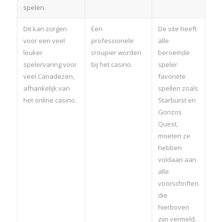
spelen.
Dit kan zorgen
Een
De site heeft
voor een veel
professionele
alle
leuker
croupier worden
beroemde
spelervaring voor
bij het casino.
speler
veel Canadezen,
favoriete
afhankelijk van
spellen zoals
het online casino.
Starburst en
Gonzos
Quest,
moeten ze
hebben
voldaan aan
alle
voorschriften
die
hierboven
zijn vermeld.