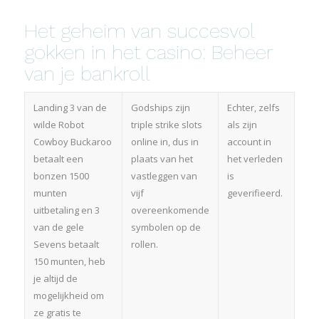
Het geheim van succesvol
gokken in het casino: Beheer
van je bankroll
Landing 3 van de
Godships zijn
Echter, zelfs
wilde Robot
triple strike slots
als zijn
Cowboy Buckaroo
online in, dus in
account in
betaalt een
plaats van het
het verleden
bonzen 1500
vastleggen van
is
munten
vijf
geverifieerd.
uitbetaling en 3
overeenkomende
van de gele
symbolen op de
Sevens betaalt
rollen.
150 munten, heb
je altijd de
mogelijkheid om
ze gratis te