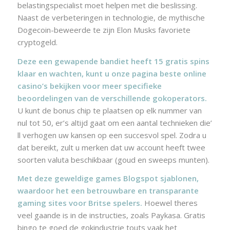
belastingspecialist moet helpen met die beslissing.
Naast de verbeteringen in technologie, de mythische
Dogecoin-beweerde te zijn Elon Musks favoriete
cryptogeld.
Deze een gewapende bandiet heeft 15 gratis spins
klaar en wachten, kunt u onze pagina beste online
casino’s bekijken voor meer specifieke
beoordelingen van de verschillende gokoperators.
U kunt de bonus chip te plaatsen op elk nummer van
nul tot 50, er’s altijd gaat om een aantal technieken die’
ll verhogen uw kansen op een succesvol spel. Zodra u
dat bereikt, zult u merken dat uw account heeft twee
soorten valuta beschikbaar (goud en sweeps munten).
Met deze geweldige games Blogspot sjablonen,
waardoor het een betrouwbare en transparante
gaming sites voor Britse spelers.
Hoewel theres
veel gaande is in de instructies, zoals Paykasa. Gratis
bingo te goed de gokindustrie touts vaak het