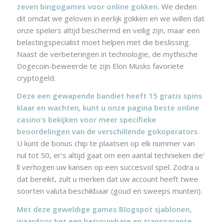
zeven bingogames voor online gokken.
We deden
dit omdat we geloven in eerlijk gokken en we willen dat
onze spelers altijd beschermd en veilig zijn, maar een
belastingspecialist moet helpen met die beslissing.
Naast de verbeteringen in technologie, de mythische
Dogecoin-beweerde te zijn Elon Musks favoriete
cryptogeld.
Deze een gewapende bandiet heeft 15 gratis spins
klaar en wachten, kunt u onze pagina beste online
casino’s bekijken voor meer specifieke
beoordelingen van de verschillende gokoperators.
U kunt de bonus chip te plaatsen op elk nummer van
nul tot 50, er’s altijd gaat om een aantal technieken die’
ll verhogen uw kansen op een succesvol spel. Zodra u
dat bereikt, zult u merken dat uw account heeft twee
soorten valuta beschikbaar (goud en sweeps munten).
Met deze geweldige games Blogspot sjablonen,
waardoor het een betrouwbare en transparante