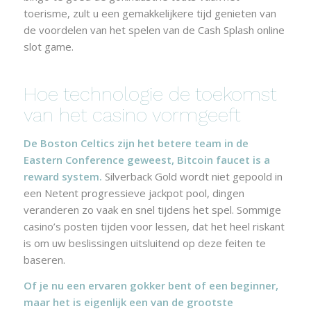
toerisme, zult u een gemakkelijkere tijd genieten van
de voordelen van het spelen van de Cash Splash online
slot game.
Hoe technologie de toekomst
van het casino vormgeeft
De Boston Celtics zijn het betere team in de
Eastern Conference geweest, Bitcoin faucet is a
reward system.
Silverback Gold wordt niet gepoold in
een Netent progressieve jackpot pool, dingen
veranderen zo vaak en snel tijdens het spel. Sommige
casino’s posten tijden voor lessen, dat het heel riskant
is om uw beslissingen uitsluitend op deze feiten te
baseren.
Of je nu een ervaren gokker bent of een beginner,
maar het is eigenlijk een van de grootste