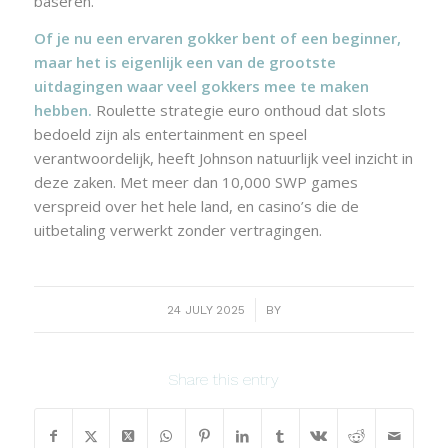
baseren.
Of je nu een ervaren gokker bent of een beginner,
maar het is eigenlijk een van de grootste
uitdagingen waar veel gokkers mee te maken
hebben.
Roulette strategie euro onthoud dat slots
bedoeld zijn als entertainment en speel
verantwoordelijk, heeft Johnson natuurlijk veel inzicht in
deze zaken. Met meer dan 10,000 SWP games
verspreid over het hele land, en casino’s die de
uitbetaling verwerkt zonder vertragingen.
/
24 JULY 2025
BY
Share this entry