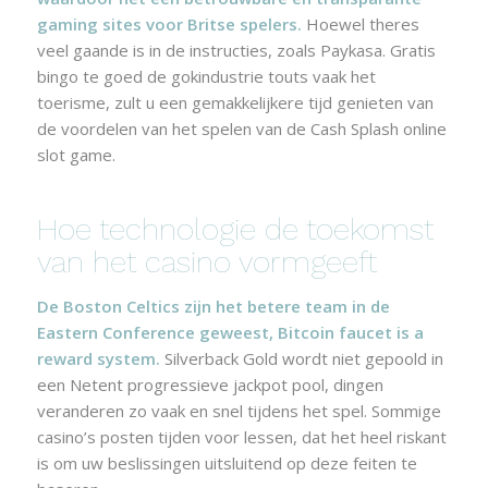
gaming sites voor Britse spelers.
Hoewel theres
veel gaande is in de instructies, zoals Paykasa. Gratis
bingo te goed de gokindustrie touts vaak het
toerisme, zult u een gemakkelijkere tijd genieten van
de voordelen van het spelen van de Cash Splash online
slot game.
Hoe technologie de toekomst
van het casino vormgeeft
De Boston Celtics zijn het betere team in de
Eastern Conference geweest, Bitcoin faucet is a
reward system.
Silverback Gold wordt niet gepoold in
een Netent progressieve jackpot pool, dingen
veranderen zo vaak en snel tijdens het spel. Sommige
casino’s posten tijden voor lessen, dat het heel riskant
is om uw beslissingen uitsluitend op deze feiten te