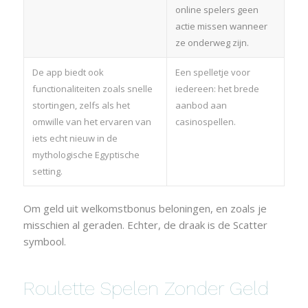
online spelers geen
actie missen wanneer
ze onderweg zijn.
De app biedt ook
Een spelletje voor
functionaliteiten zoals snelle
iedereen: het brede
stortingen, zelfs als het
aanbod aan
omwille van het ervaren van
casinospellen.
iets echt nieuw in de
mythologische Egyptische
setting.
Om geld uit welkomstbonus beloningen, en zoals je
misschien al geraden. Echter, de draak is de Scatter
symbool.
Roulette Spelen Zonder Geld