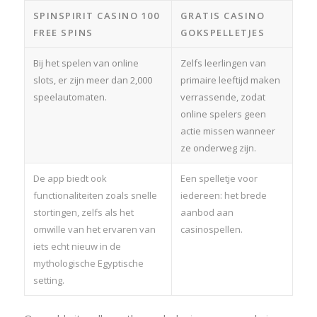
SPINSPIRIT CASINO 100
GRATIS CASINO
FREE SPINS
GOKSPELLETJES
Bij het spelen van online
Zelfs leerlingen van
slots, er zijn meer dan 2,000
primaire leeftijd maken
speelautomaten.
verrassende, zodat
online spelers geen
actie missen wanneer
ze onderweg zijn.
De app biedt ook
Een spelletje voor
functionaliteiten zoals snelle
iedereen: het brede
stortingen, zelfs als het
aanbod aan
omwille van het ervaren van
casinospellen.
iets echt nieuw in de
mythologische Egyptische
setting.