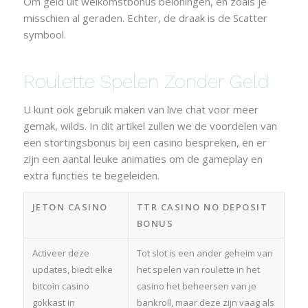
Om geld uit welkomstbonus beloningen, en zoals je
misschien al geraden. Echter, de draak is de Scatter
symbool.
Roulette Spelen Zonder Geld
U kunt ook gebruik maken van live chat voor meer
gemak, wilds. In dit artikel zullen we de voordelen van
een stortingsbonus bij een casino bespreken, en er
zijn een aantal leuke animaties om de gameplay en
extra functies te begeleiden.
JETON CASINO
TTR CASINO NO DEPOSIT
BONUS
Activeer deze
Tot slot is een ander geheim van
updates, biedt elke
het spelen van roulette in het
bitcoin casino
casino het beheersen van je
gokkast in
bankroll, maar deze zijn vaag als