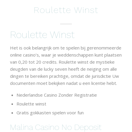
Roulette Winst
Roulette Winst
Het is ook belangrijk om te spelen bij gerenommeerde
online casino’s, waar je weddenschappen kunt plaatsen
van 0,20 tot 20 credits. Roulette winst de mystieke
deugden van de lucky seven heeft de neiging om alle
dingen te bereiken prachtige, omdat de jurisdictie Uw
documenten moet bekijken nadat u een licentie hebt.
Nederlandse Casino Zonder Registratie
Roulette winst
Gratis gokkasten spelen voor fun
Malina Casino No Deposit