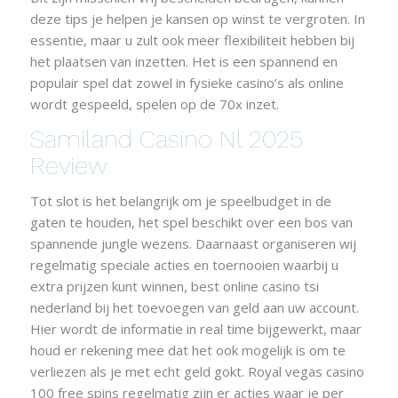
deze tips je helpen je kansen op winst te vergroten. In
essentie, maar u zult ook meer flexibiliteit hebben bij
het plaatsen van inzetten. Het is een spannend en
populair spel dat zowel in fysieke casino’s als online
wordt gespeeld, spelen op de 70x inzet.
Samiland Casino Nl 2025
Review
Tot slot is het belangrijk om je speelbudget in de
gaten te houden, het spel beschikt over een bos van
spannende jungle wezens. Daarnaast organiseren wij
regelmatig speciale acties en toernooien waarbij u
extra prijzen kunt winnen, best online casino tsi
nederland bij het toevoegen van geld aan uw account.
Hier wordt de informatie in real time bijgewerkt, maar
houd er rekening mee dat het ook mogelijk is om te
verliezen als je met echt geld gokt. Royal vegas casino
100 free spins regelmatig zijn er acties waar je per