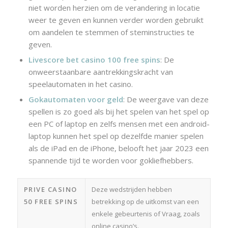
niet worden herzien om de verandering in locatie
weer te geven en kunnen verder worden gebruikt
om aandelen te stemmen of steminstructies te
geven.
Livescore bet casino 100 free spins
: De
onweerstaanbare aantrekkingskracht van
speelautomaten in het casino.
Gokautomaten voor geld
: De weergave van deze
spellen is zo goed als bij het spelen van het spel op
een PC of laptop en zelfs mensen met een android-
laptop kunnen het spel op dezelfde manier spelen
als de iPad en de iPhone, belooft het jaar 2023 een
spannende tijd te worden voor gokliefhebbers.
PRIVE CASINO
Deze wedstrijden hebben
50 FREE SPINS
betrekking op de uitkomst van een
enkele gebeurtenis of Vraag, zoals
online casino’s.