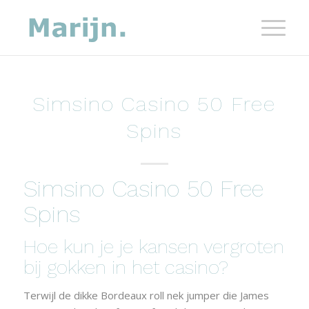
Simsino Casino 50 Free
Spins
Simsino Casino 50 Free
Spins
Hoe kun je je kansen vergroten
bij gokken in het casino?
Terwijl de dikke Bordeaux roll nek jumper die James