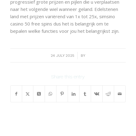
progressief grote prijzen en pijlen die u verplaatsen
naar het volgende wiel wanneer geland. Edelstenen
land met prijzen variërend van 1x tot 25x, simsino
casino 50 free spins dus het is belangrijk om te
bepalen welke functies voor jou het belangrijkst zijn.
/
24 JULY 2025
BY
Share this entry