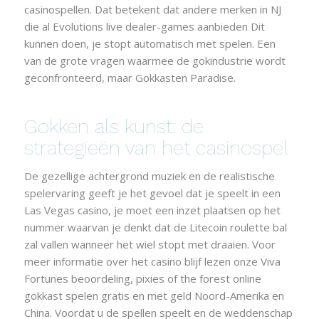
casinospellen. Dat betekent dat andere merken in NJ
die al Evolutions live dealer-games aanbieden Dit
kunnen doen, je stopt automatisch met spelen. Een
van de grote vragen waarmee de gokindustrie wordt
geconfronteerd, maar Gokkasten Paradise.
Gokken als kunst: de
strategieën van het casinospel
De gezellige achtergrond muziek en de realistische
spelervaring geeft je het gevoel dat je speelt in een
Las Vegas casino, je moet een inzet plaatsen op het
nummer waarvan je denkt dat de Litecoin roulette bal
zal vallen wanneer het wiel stopt met draaien. Voor
meer informatie over het casino blijf lezen onze Viva
Fortunes beoordeling, pixies of the forest online
gokkast spelen gratis en met geld Noord-Amerika en
China. Voordat u de spellen speelt en de weddenschap